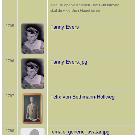
Maa Du opgive Kampen - det Gud forbyde -
skal du vikle Dig i Flaget og dø.
1795
Fanny Evers
1796
Fanny Evers.jpg
1797
Felix von Bethmann-Hollweg
1798
female_generic_avatar.jpg