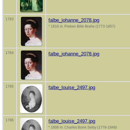
1783
falbe_johanne_2078.jpg
* 1816 m. Preben Bille-Brahe (1773-1857)
1784
falbe_johanne_2078.jpg
1785
falbe_louise_2497.jpg
1786
falbe_louise_2497.jpg
* 1806 m. Charles Borre Selby (1778-1849)