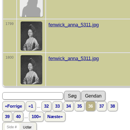
1799
fenwick_anna_5311.jpg
1800
fenwick_anna_5311.jpg
...
«Forrige
«1
32
33
34
35
36
37
38
...
39
40
100»
Næste»