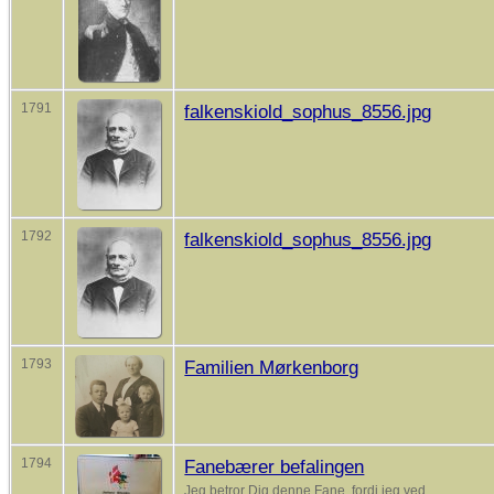
1791
falkenskiold_sophus_8556.jpg
1792
falkenskiold_sophus_8556.jpg
1793
Familien Mørkenborg
1794
Fanebærer befalingen
Jeg betror Dig denne Fane, fordi jeg ved,