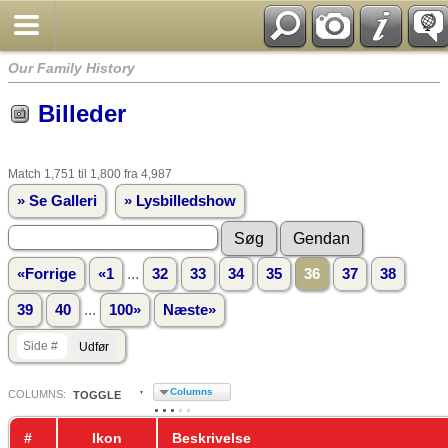
Our Family History
Billeder
Match 1,751 til 1,800 fra 4,987
» Se Galleri
» Lysbilledshow
...
«Forrige
«1
32
33
34
35
36
37
38
...
39
40
100»
Næste»
Columns
COL
UMN
S:
TOGGLE
#
Ikon
Beskrivelse