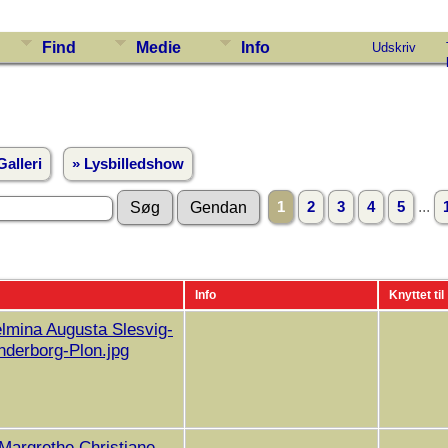
Find
Medie
Info
Udskriv
Galleri
» Lysbilledshow
...
1
2
3
4
5
Info
Knyttet til
elmina Augusta Slesvig-
nderborg-Plon.jpg
Margrethe Christiane