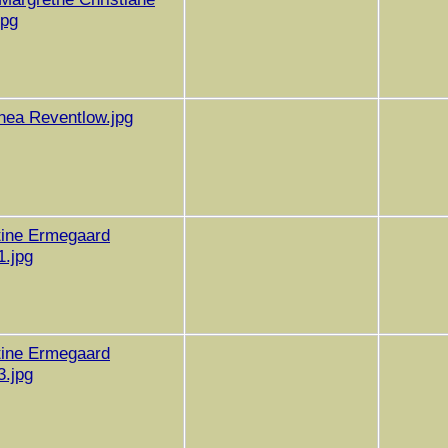
jpg
thea Reventlow.jpg
stine Ermegaard
1.jpg
stine Ermegaard
3.jpg