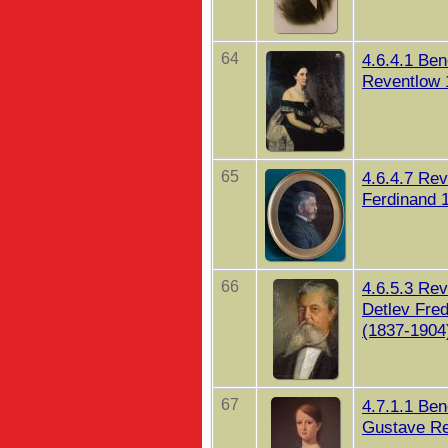
64
4.6.4.1 Ben
Reventlow 
65
4.6.4.7 Rev
Ferdinand 
66
4.6.5.3 Rev
Detlev Fred
(1837-1904
67
4.7.1.1 Ben
Gustave Re