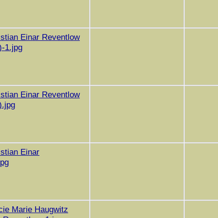
istian Einar Reventlow
-1.jpg
istian Einar Reventlow
.jpg
istian Einar
jpg
cie Marie Haugwitz