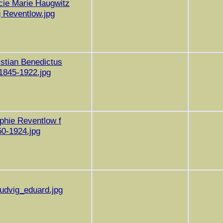
cie Marie Haugwitz
 Reventlow.jpg
istian Benedictus
1845-1922.jpg
phie Reventlow f
50-1924.jpg
ludvig_eduard.jpg