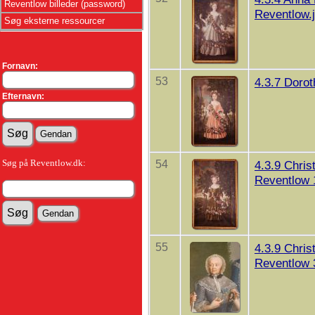
Reventlow billeder (password)
Reventlow.
Søg eksterne ressourcer
Fornavn:
53
4.3.7 Doro
Efternavn:
Søg på Reventlow.dk:
54
4.3.9 Chri
Reventlow 
55
4.3.9 Chri
Reventlow 