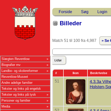
Forside
Søg
Login
Billeder
Match 51 til 100 fra 4,987
» Se 
Slægten Reventlow
Biografier mv
Landbo- og skolereformer
#
Ikon
Beskrivelse
Reventlow-Museet
51
4.3.3a Vilh
Andre adelige familier
Holsten-So
Tekster og links på engelsk
Tekster og links på tysk
Personer og familier
Media
52
4.3.4 Anna 