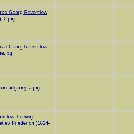
nrad Georg Reventlow
)_2.jpg
nrad Georg Reventlow
)a.jpg
conradgeorg_a.jpg
entlow, Ludwig
etlev Friederich (1824-