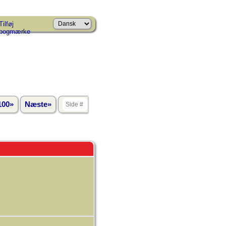
Tilføj
bogmærke
100»
Næste»