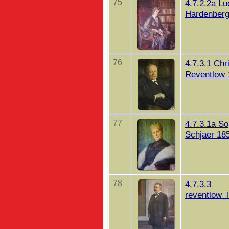
75
4.7.2.2a Lu
Hardenberg
76
4.7.3.1 Chr
Reventlow 
77
4.7.3.1a So
Schjaer 18
78
4.7.3.3
reventlow_