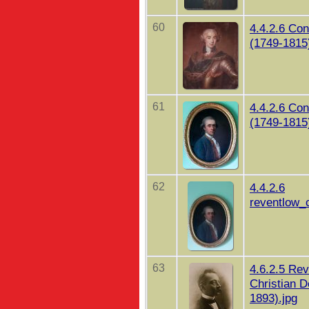
60
4.4.2.6 Co
(1749-1815
61
4.4.2.6 Co
(1749-1815
62
4.4.2.6
reventlow_
63
4.6.2.5 Rev
Christian D
1893).jpg