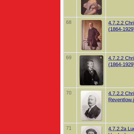
68
4.7.2.2 Chr
(1864-1929)
69
4.7.2.2 Chr
(1864-1929)
70
4.7.2.2 Chr
Reventlow.
71
4.7.2.2a Lu