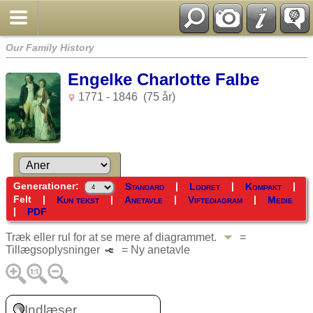
Our Family History
Engelke Charlotte Falbe
1771 - 1846 (75 år)
Generationer:
|
|
|
Standard
Lodret
Kompakt
Felt
|
|
|
|
Kun tekst
Anetavle
Viftediagram
Medie
|
PDF
Træk eller rul for at se mere af diagrammet.
=
Tillægsoplysninger
= Ny anetavle
Indlæser...