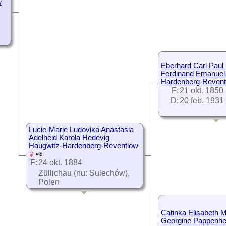
w
Danmark
D:
17 jan. 1893
København, So
Herred, Køben
Danmark
Eberhard Carl Pau
Ferdinand Emanuel
Hardenberg-Revent
F:
21 okt. 1850
D:
20 feb. 1931
Lucie-Marie Ludovika Anastasia
Adelheid Karola Hedevig
Haugwitz-Hardenberg-Reventlow
F:
24 okt. 1884
Züllichau (nu: Sulechów),
Polen
G:
26 nov. 1909
Pasing, München, Bayern,
Tyskland
Catinka Elisabeth M
D:
20 apr. 1984
Georgine Pappenh