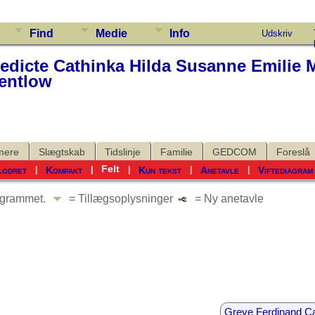
Find
Medie
Info
Udskriv
dicte Cathinka Hilda Susanne Emilie M
entlow
mere
Slægtskab
Tidslinje
Familie
GEDCOM
Foreslå
Felt
Lodret
Kompakt
Kun tekst
Anetavle
Viftediagram
|
|
|
|
|
iagrammet.
= Tillægsoplysninger
= Ny anetavle
Greve Ferdinand Ca