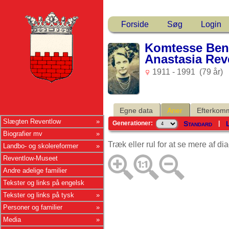
Forside
Søg
Login
Komtesse Bene
Anastasia Rev
1911 - 1991 (79 år)
Egne data
Aner
Efterkom
Slægten Reventlow
Standard
Generationer:
|
Biografier mv
Træk eller rul for at se mere af d
Landbo- og skolereformer
Reventlow-Museet
Andre adelige familier
Tekster og links på engelsk
Tekster og links på tysk
Personer og familier
Media