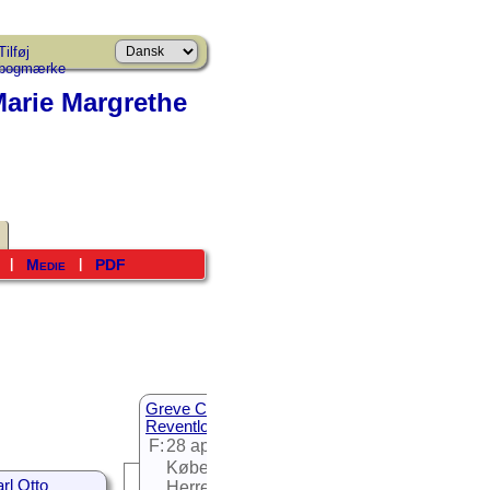
Tilføj
bogmærke
arie Margrethe
Medie
PDF
|
|
Greve Christian Detlev
Reventlow
F:
28 apr. 1775
København, Sokkelund
rl Otto
Herred, Københavns Amt,