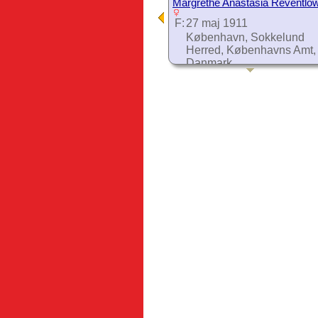
Margrethe Anastasia Reventlo
F:
27 maj 1911
København, Sokkelund
Herred, Københavns Amt,
Danmark
D:
12 mar. 1991