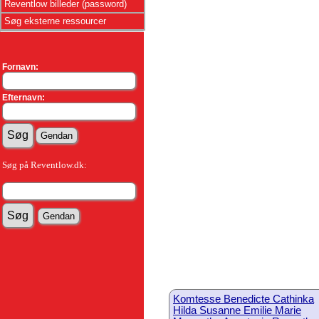
Reventlow billeder (password)
Søg eksterne ressourcer
Fornavn:
Efternavn:
Søg på Reventlow.dk:
Komtesse Benedicte Cathinka
Hilda Susanne Emilie Marie