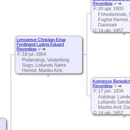
Reventlow
F:
20 apr. 1803
Frihedsminde, 
Fuglse Herred,
Danmark
G:
14 okt. 1857
Pederstrup, Ve
Lensgreve Christian-Einar
Sogn, Lollands
Ferdinand Ludvig Eduard
Herred, Maribo
Reventlow
Danmark
F:
18 jul. 1864
D:
11 sep. 1875
Pederstrup, Vesterborg
Brahetrolleborg
Sogn, Lollands Nørre
(Rantzausholm)
Herred, Maribo Amt,
Brahetrollebor
Danmark
Sallinge Herre
G:
26 nov. 1909
Komtesse Benedicte
amt, Danmark
Reventlow
Pasing, München, Bayern,
F:
17 jan. 1834
Tyskland
Aalstrup, Land
D:
2 feb. 1929
Lollands Sønde
Svendborg Sygehus,
Maribo Amt, D
Svendborg, Sunds Herred,
G:
14 okt. 1857
Svendborg Amt, Danmark
Pederstrup, Ve
Sogn, Lollands
Herred, Maribo