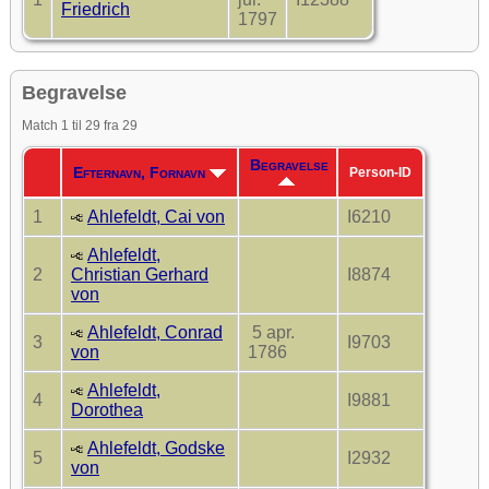
Friedrich
1797
Begravelse
Match 1 til 29 fra 29
Begravelse
Efternavn, Fornavn
Person-ID
1
Ahlefeldt, Cai von
I6210
Ahlefeldt,
2
Christian Gerhard
I8874
von
Ahlefeldt, Conrad
5 apr.
3
I9703
von
1786
Ahlefeldt,
4
I9881
Dorothea
Ahlefeldt, Godske
5
I2932
von