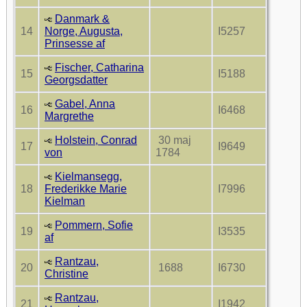
Danmark &
14
Norge, Augusta,
I5257
Prinsesse af
Fischer, Catharina
15
I5188
Georgsdatter
Gabel, Anna
16
I6468
Margrethe
Holstein, Conrad
30 maj
17
I9649
von
1784
Kielmansegg,
18
Frederikke Marie
I7996
Kielman
Pommern, Sofie
19
I3535
af
Rantzau,
20
1688
I6730
Christine
Rantzau,
21
I1942