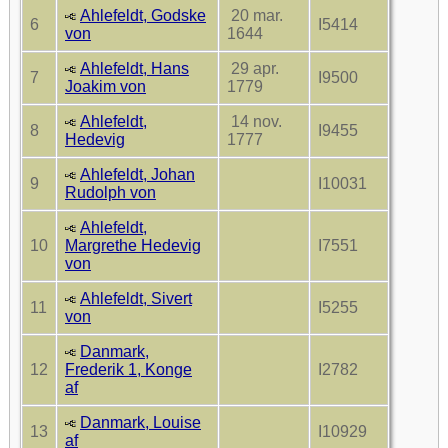
Ahlefeldt, Godske
20 mar.
6
I5414
von
1644
Ahlefeldt, Hans
29 apr.
7
I9500
Joakim von
1779
Ahlefeldt,
14 nov.
8
I9455
Hedevig
1777
Ahlefeldt, Johan
9
I10031
Rudolph von
Ahlefeldt,
10
Margrethe Hedevig
I7551
von
Ahlefeldt, Sivert
11
I5255
von
Danmark,
12
Frederik 1, Konge
I2782
af
Danmark, Louise
13
I10929
af