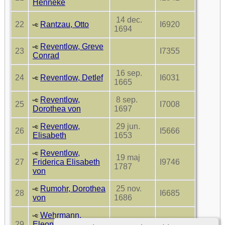
Henneke
14 dec.
22
Rantzau, Otto
I6920
1694
Reventlow, Greve
23
I7355
Conrad
16 sep.
24
Reventlow, Detlef
I6031
1665
Reventlow,
8 sep.
25
I7008
Dorothea von
1697
Reventlow,
29 jun.
26
I5666
Elisabeth
1653
Reventlow,
19 maj
27
Friderica Elisabeth
I9746
1787
von
Rumohr, Dorothea
25 nov.
28
I6685
von
1686
Wehrmann,
29
Eleonora Marie
I9799