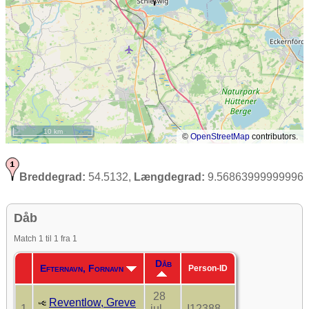
10 km
©
OpenStreetMap
contributors.
Breddegrad:
54.5132,
Længdegrad:
9.56863999999996
Dåb
Match 1 til 1 fra 1
Dåb
Efternavn, Fornavn
Person-ID
28
Reventlow, Greve
1
jul.
I12388