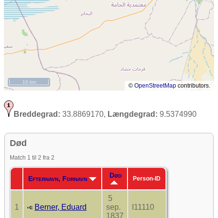
10 km
©
OpenStreetMap
contributors.
Breddegrad:
33.8869170,
Længdegrad:
9.5374990
Død
Match 1 til 2 fra 2
Død
Efternavn, Fornavn
Person-ID
5
1
Berner, Eduard
sep.
I11110
1837