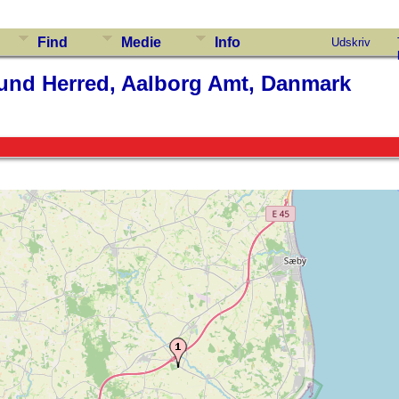
Find
Medie
Info
Udskriv
und Herred, Aalborg Amt, Danmark