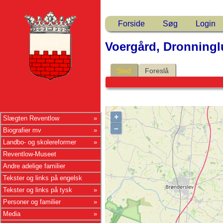
Forside
Søg
Login
Voergård, Dronningl
Sted
Foreslå
+
Slægten Reventlow
–
Biografier mv
Landbo- og skolereformer
Reventlow-Museet
Andre adelige familier
Tekster og links på engelsk
Tekster og links på tysk
Personer og familier
Media