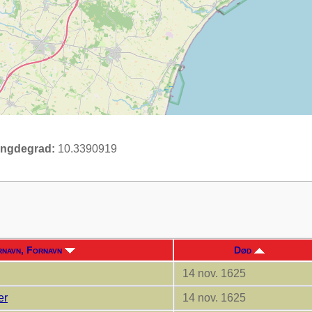
ngdegrad:
10.3390919
rnavn, Fornavn
Død
14 nov. 1625
er
14 nov. 1625