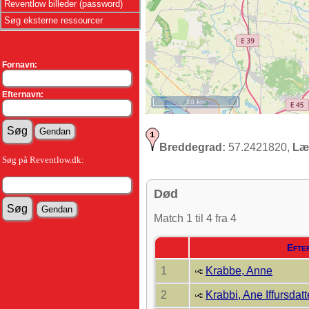
Reventlow billeder (password)
Søg eksterne ressourcer
Fornavn:
Efternavn:
10 km
Breddegrad:
57.2421820,
Læ
Søg på Reventlow.dk:
Død
Match 1 til 4 fra 4
Efte
1
Krabbe, Anne
2
Krabbi, Ane Iffursdatt