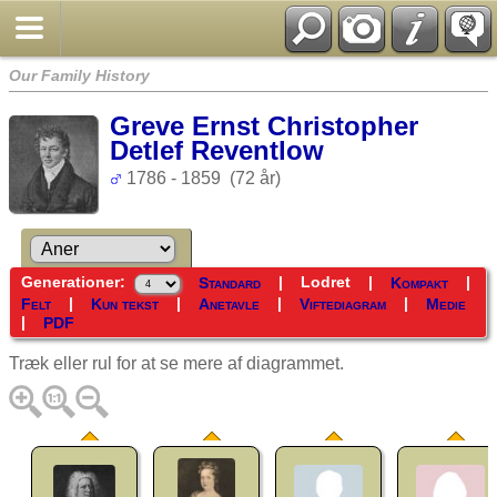
Our Family History
Greve Ernst Christopher
Detlef Reventlow
1786 - 1859 (72 år)
Generationer:
|
Lodret
|
|
Standard
Kompakt
|
|
|
|
Felt
Kun tekst
Anetavle
Viftediagram
Medie
|
PDF
Træk eller rul for at se mere af diagrammet.