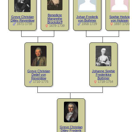
Benedicte
Greve Christian
Johan Frederik
Sophie Hedvig
Margrethe
Ditlev Reventlow
von Bothmer
von Holstein
Brockdorff
1671-1738
1658-1729
1697-1720
1678-1739
Greve Christian
Johanne Sophie
Detlef von
Frederikke
Reventlow
Bothmer
1710-1775
1718-1754
Greve Christian
Ditlev Frederik