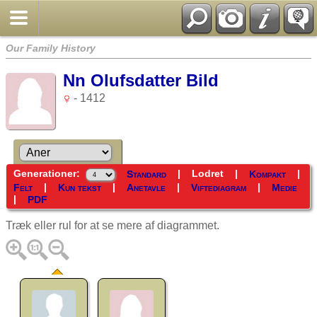
Our Family History
Nn Olufsdatter Bild
- 1412
Generationer:
|
Lodret
|
|
Standard
Kompakt
|
|
|
|
Felt
Kun tekst
Anetavle
Viftediagram
Medie
|
PDF
Træk eller rul for at se mere af diagrammet.