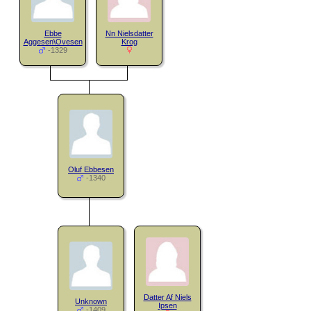
Ebbe
Nn Nielsdatter
Aggesen\Ovesen
Krog
-1329
Oluf Ebbesen
-1340
Datter Af Niels
Unknown
Ipsen
-1409