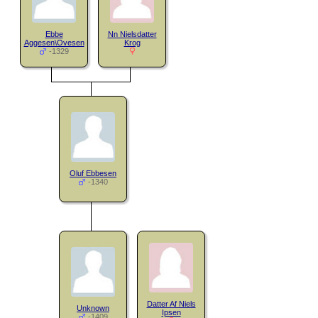
Ebbe
Nn Nielsdatter
Aggesen\Ovesen
Krog
-1329
Oluf Ebbesen
-1340
Datter Af Niels
Unknown
Ipsen
-1409