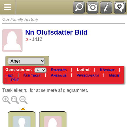
Our Family History
Nn Olufsdatter Bild
- 1412
Generationer:
|
Lodret
|
|
Standard
Kompakt
|
|
|
|
Felt
Kun tekst
Anetavle
Viftediagram
Medie
|
PDF
Træk eller rul for at se mere af diagrammet.