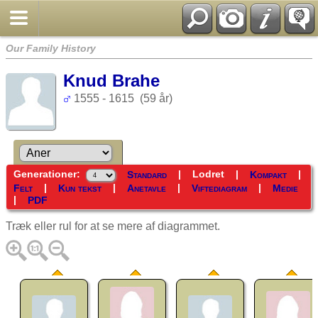
Our Family History
Knud Brahe
1555 - 1615 (59 år)
Generationer:
|
Lodret
|
|
Standard
Kompakt
|
|
|
|
Felt
Kun tekst
Anetavle
Viftediagram
Medie
|
PDF
Træk eller rul for at se mere af diagrammet.