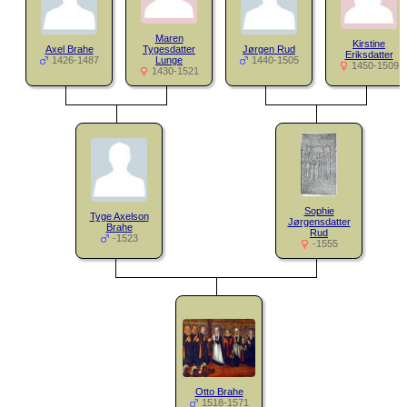
Maren
Kirstine
Axel Brahe
Tygesdatter
Jørgen Rud
Eriksdatter
1426-1487
Lunge
1440-1505
1450-1509
1430-1521
Sophie
Tyge Axelson
Jørgensdatter
Brahe
Rud
-1523
-1555
Otto Brahe
1518-1571