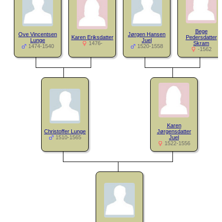
Bege
Ove Vincentsen
Jørgen Hansen
Karen Eriksdatter
Pedersdatter
Lunge
Juel
1476-
Skram
1474-1540
1520-1558
-1562
Karen
Christoffer Lunge
Jørgensdatter
1510-1565
Juel
1522-1556