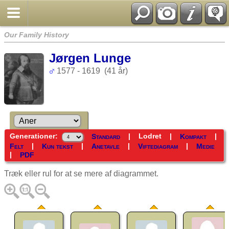
Our Family History
Jørgen Lunge
1577 - 1619 (41 år)
Generationer:
|
Lodret
|
|
Standard
Kompakt
|
|
|
|
Felt
Kun tekst
Anetavle
Viftediagram
Medie
|
PDF
Træk eller rul for at se mere af diagrammet.