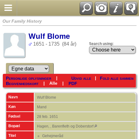
Our Family History
Wulf Blome
1651 - 1735 (84 år)
Search using:
|
|
Personlige oplysninger
Udvid alle
Fold alle sammen
|
Alle
|
Begivenhedskort
PDF
Navn
Wulf
Blome
Køn
Mand
Fødsel
28 feb. 1651
Bopæl
Hagen, , Barenfleth og Doberstorf
Titel
Gehejmeråd