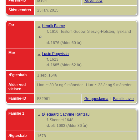
Person-ID
I8164
Reventlow
Sidst ændret
25 jan. 2015
Far
Henrik Blome
f.
1616, Testorf, Gudow, Slesvig-Holsten, Tyskland
d.
1676 (Alder 60 år)
Mor
Lucie Pogwisch
f.
1623
d.
1685 (Alder 62 år)
Ægteskab
1 sep. 1646
Alder ved
Han: ~ 30 år og 9 måneder - Hun: ~ 23 år og 9 måneder.
vielsen
Familie-ID
F32961
Gruppeskema
|
Familietavle
Familie 1
Øllegaard Cathrine Rantzau
f.
Skønnet 1648
d.
eft. 1683 (Alder 36 år)
Ægteskab
1678