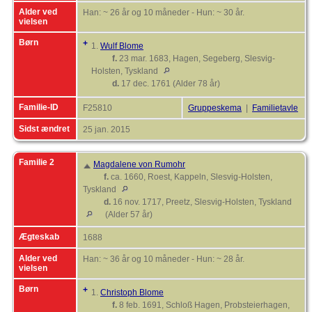
Alder ved
Han: ~ 26 år og 10 måneder - Hun: ~ 30 år.
vielsen
Børn
+
1.
Wulf Blome
f.
23 mar. 1683, Hagen, Segeberg, Slesvig-
Holsten, Tyskland
d.
17 dec. 1761 (Alder 78 år)
Familie-ID
F25810
Gruppeskema
|
Familietavle
Sidst ændret
25 jan. 2015
Familie 2
Magdalene von Rumohr
f.
ca. 1660, Roest, Kappeln, Slesvig-Holsten,
Tyskland
d.
16 nov. 1717, Preetz, Slesvig-Holsten, Tyskland
(Alder 57 år)
Ægteskab
1688
Alder ved
Han: ~ 36 år og 10 måneder - Hun: ~ 28 år.
vielsen
Børn
+
1.
Christoph Blome
f.
8 feb. 1691, Schloß Hagen, Probsteierhagen,