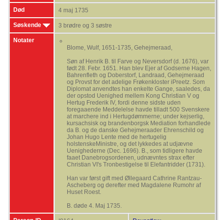
Død
4 maj 1735
Søskende
3 brødre og 3 søstre
Notater
Blome, Wulf, 1651-1735, Gehejmeraad,
Søn af Henrik B. til Farve og Neversdorf (d. 1676), var
født 28. Febr. 1651. Han blev Ejer af Godserne Hagen,
Bahrenfleth og Doberstorf, Landraad, Gehejmeraad
og Provst for det adelige Frøkenkloster iPreetz. Som
Diplomat anvendtes han enkelte Gange, saaledes, da
der opstod Uenighed mellem Kong Christian V og
Hertug Frederik IV, fordi denne sidste uden
foregaaende Meddelelse havde tilladt 500 Svenskere
at marchere ind i Hertugdømmerne; under kejserlig,
kursachsisk og brandenborgsk Mediation forhandlede
da B. og de danske Gehejmeraader Ehrenschild og
Johan Hugo Lente med de hertugelig
holstenskeMinistre, og det lykkedes at udjævne
Uenighederne (Dec. 1696). B., som tidligere havde
faaet Danebrogsordenen, udnævntes strax efter
Christian VI's Tronbestigelse til Elefantridder (1731).
Han var først gift med Øllegaard Cathrine Rantzau-
Ascheberg og derefter med Magdalene Rumohr af
Huset Roest.
B. døde 4. Maj 1735.