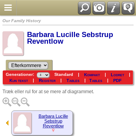
Our Family History
Barbara Lucille Sebstrup
Reventlow
Generationer:
Standard
|
|
|
Kompakt
Lodret
|
|
|
|
Kun tekst
Register
Tables
Tables
PDF
Træk eller rul for at se mere af diagrammet.
Barbara Lucille
Sebstrup
Reventlow