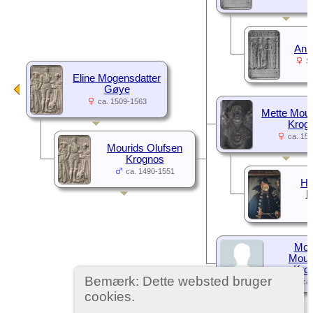
Ann
S
Eline Mogensdatter
Gøye
ca. 1509-1563
Mette Mour
Krog
ca. 15
Mourids Olufsen
Krognos
ca. 1490-1551
Ho
R
Mog
Mour
Kro
Bemærk: Dette websted bruger
ca.
cookies.