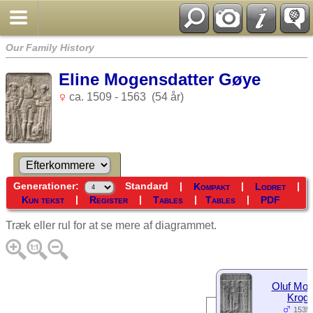
Our Family History
Eline Mogensdatter Gøye
ca. 1509 - 1563 (54 år)
Generationer:
Standard
|
|
|
Kompakt
Lodret
|
|
|
|
Kun tekst
Register
Tables
Tables
PDF
Træk eller rul for at se mere af diagrammet.
Oluf Mou
Krog
1535