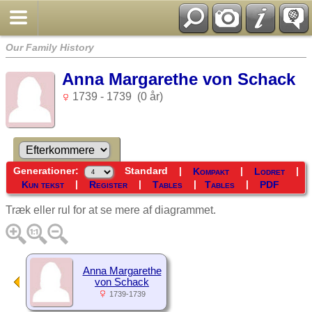
Our Family History
Anna Margarethe von Schack
1739 - 1739 (0 år)
Generationer:
Standard
|
|
|
Kompakt
Lodret
|
|
|
|
Kun tekst
Register
Tables
Tables
PDF
Træk eller rul for at se mere af diagrammet.
Anna Margarethe
von Schack
1739-1739