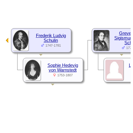
Greve 
Frederik Ludvig
Sigismun
Schulin
Schu
1747-1781
1777
Sophie Hedevig
Lo
von Warnstedt
1753-1807