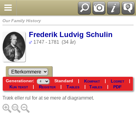
Our Family History
Frederik Ludvig Schulin
1747 - 1781 (34 år)
Generationer:
Standard
|
|
|
Kompakt
Lodret
|
|
|
|
Kun tekst
Register
Tables
Tables
PDF
Træk eller rul for at se mere af diagrammet.