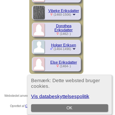
Vibeke Eriksdatter
(1460-1506)
Dorothea
Eriksdatter
(1462- )
Holger Eriksen
(1464-1496)
Else Eriksdatter
(1464- )
Bemærk: Dette websted bruger
cookies.
Vis databeskyttelsespolitik
Webstedet anvender
The Next Generation of Genealogy Sitebuilding
v. 15.0,
forfattet af Darrin Lythgoe © 2001-2026.
Oprettet af
Christian Ditlev Reventlow
. |
EU-persondataforordningen
.
OK
Template no. 7