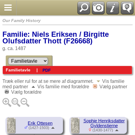
Our Family History
Familie: Niels Eriksen / Birgitte
Olufsdatter Thott (F26668)
g. ca. 1487
Familietavle
|
PDF
Træk eller rul for at se mere af diagrammet.
Vis familie
med partner
Vis familie med forældre
Vælg partner
Vælg forældre
Sophie Henriksdatter
Erik Ottesen
Gyldenstierne
(1427-1503)
(1430-1477)