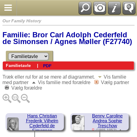
Our Family History
Familie: Bror Carl Adolph Cederfeld
de Simonsen / Agnes Møller (F27740)
Familietavle
|
PDF
Træk eller rul for at se mere af diagrammet.
Vis familie
med partner
Vis familie med forældre
Vælg partner
Vælg forældre
Hans Christian
Benny Caroline
Frederik Vilhelm
Andrea Sophie
Cederfeld de
Treschow
Simonsen
(1865-1952)
(1866-1938)