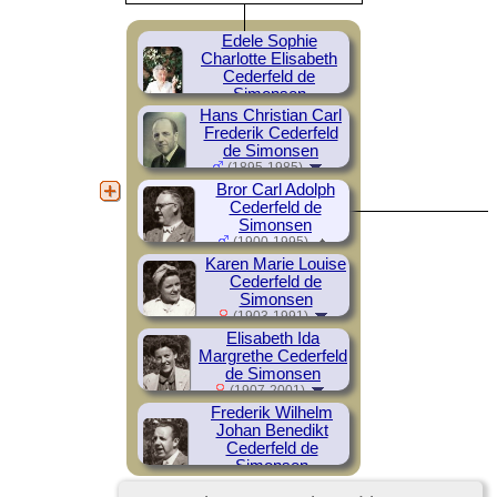
Edele Sophie
Charlotte Elisabeth
Cederfeld de
Simonsen
(1893-1984)
Hans Christian Carl
Frederik Cederfeld
de Simonsen
(1895-1985)
Bror Carl Adolph
Cederfeld de
Simonsen
(1900-1995)
Karen Marie Louise
Cederfeld de
Simonsen
(1903-1991)
Elisabeth Ida
Margrethe Cederfeld
de Simonsen
(1907-2001)
Frederik Wilhelm
Johan Benedikt
Cederfeld de
Simonsen
(1909-1986)