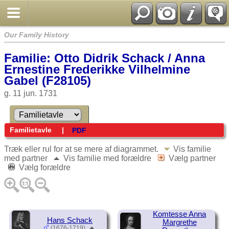
Our Family History
Familie: Otto Didrik Schack / Anna
Ernestine Frederikke Vilhelmine
Gabel (F28105)
g. 11 jun. 1731
Familietavle
|
PDF
Træk eller rul for at se mere af diagrammet.
Vis familie
med partner
Vis familie med forældre
Vælg partner
Vælg forældre
Komtesse Anna
Hans Schack
Margrethe
(1676-1719)