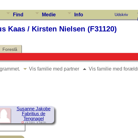
Find
Medie
Info
Udskriv
us Kaas / Kirsten Nielsen (F31120)
Foreslå
iagrammet.
Vis familie med partner
Vis familie med foræl
Susanne Jakobe
Fabritius de
Tengnagel
(1741-1763)