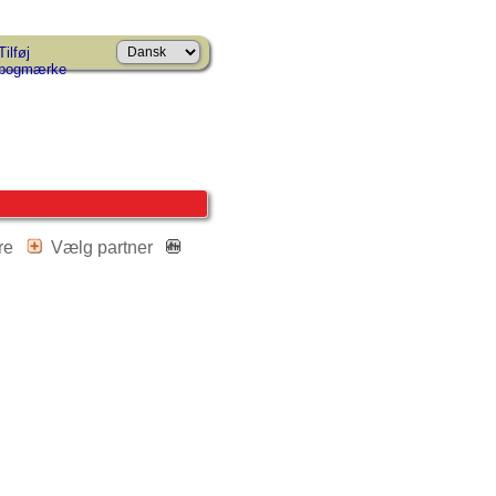
Tilføj
bogmærke
dre
Vælg partner