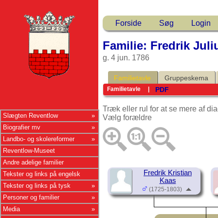
Forside
Søg
Login
Familie: Fredrik Juli
g. 4 jun. 1786
Familietavle
Gruppeskema
PDF
Familietavle
|
Træk eller rul for at se mere af d
Slægten Reventlow
Vælg forældre
Biografier mv
Landbo- og skolereformer
Reventlow-Museet
Andre adelige familier
Fredrik Kristian
Tekster og links på engelsk
Kaas
Tekster og links på tysk
(1725-1803)
Personer og familier
Media