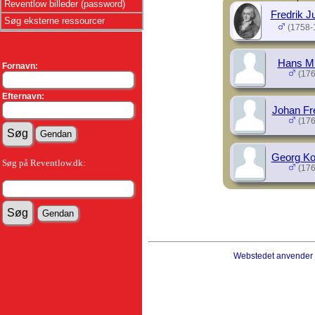
Reventlow billeder (password)
Fredrik J
Søg eksterne ressourcer
(1758-
Hans Mi
Fornavn:
(176
Efternavn:
Johan Fr
(176
Georg Ko
Søg på Reventlow.dk:
(176
Webstedet anvender