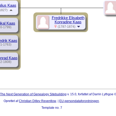
ulius Kaas
1827)
Fredrikke Elisabeth
Konradine Kaas
kal Kaas
(1787-1874)
0-1799)
edrik Kaas
1-1763)
nrad Kaas
2-1808)
The Next Generation of Genealogy Sitebuilding
v. 15.0, forfattet af Darrin Lythgoe
Oprettet af
Christian Ditlev Reventlow
. |
EU-persondataforordningen
.
Template no. 7