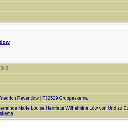
tlow
 1843
riedrich Reventlow
|
F32529 Gruppeskema
herreinde Marie Louise Henriette Wilhelmine Löw von Und zu St
eskema