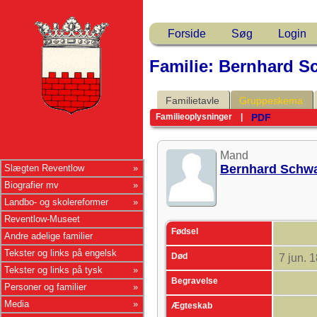
Forside
Søg
Login
Familie: Bernhard S
Familietavle
Gruppeskema
PDF
Familieoplysninger
|
Mand
Bernhard Schw
Slægten Reventlow
Biografier mv
Landbo- og skolereformer
Reventlow-Museet
Fødsel
Andre adelige familier
Tekster og links på engelsk
Død
7 jun. 
Tekster og links på tysk
Begravelse
Personer og familier
Media
Ægteskab