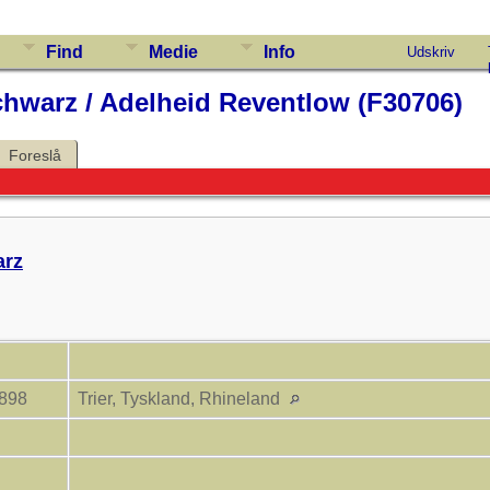
Find
Medie
Info
Udskriv
chwarz / Adelheid Reventlow (F30706)
Foreslå
arz
1898
Trier, Tyskland, Rhineland