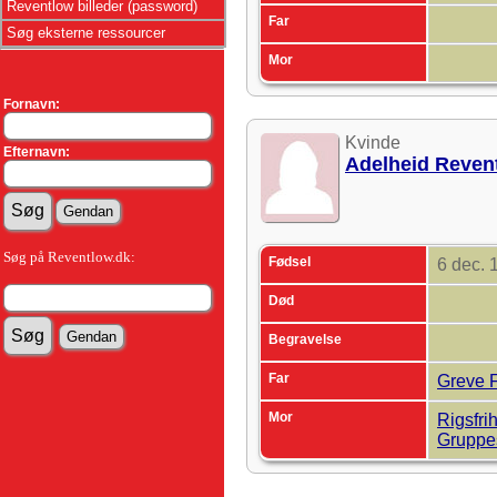
Reventlow billeder (password)
Far
Søg eksterne ressourcer
Mor
Fornavn:
Kvinde
Efternavn:
Adelheid Reven
Søg på Reventlow.dk:
Fødsel
6 dec.
Død
Begravelse
Far
Greve F
Mor
Rigsfri
Grupp