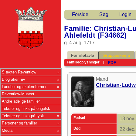
Forside
Søg
Login
Familie: Christian-
Ahlefeldt (F34662)
g. 4 aug. 1717
Familietavle
Gruppeskema
PDF
Familieoplysninger
|
Slægten Reventlow
Mand
Biografier mv
Christian-Lud
Landbo- og skolereformer
Reventlow-Museet
Andre adelige familier
Tekster og links på engelsk
Tekster og links på tysk
Fødsel
18 nov
Personer og familier
Død
22 dec
Media