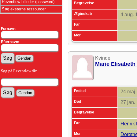
Reventlow billeder (password)
Begravelse
Søg eksterne ressourcer
Ægteskab
4 aug.
Far
Fornavn:
Mor
Efternavn:
Kvinde
Marie Elisabeth
Søg på Reventlow.dk:
Fødsel
24 maj
Død
27 jan.
Begravelse
Far
Henrik 
Mor
Doroth