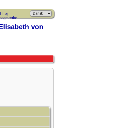
Tilføj
bogmærke
Elisabeth von