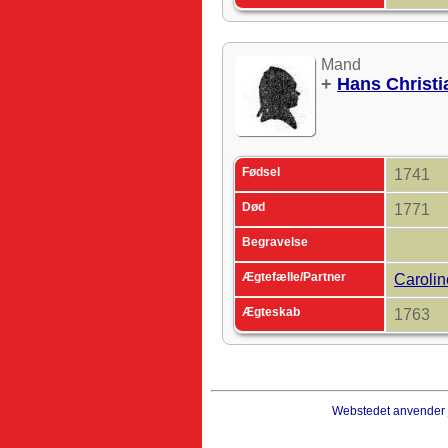
Mand
+
Hans Christ
Fødsel
1741
Død
1771
Begravelse
Ægtefælle/Partner
Carolin
Ægteskab
1763
Webstedet anvender