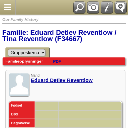
Our Family History
Familie: Eduard Detlev Reventlow /
Tina Reventlow (F34667)
Familieoplysninger
|
PDF
Mand
Eduard Detlev Reventlow
Fødsel
Død
Begravelse