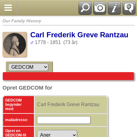
Our Family History
Carl Frederik Greve Rantzau
1778 - 1851 (73 år)
Opret GEDCOM for
GEDCOM
Carl Frederik Greve Rantzau
begynder
med:
mailadresse:
Opret en
GEDCOM-fil