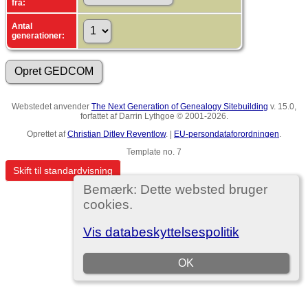
fra:
Antal
generationer:
Webstedet anvender
The Next Generation of Genealogy Sitebuilding
v. 15.0,
forfattet af Darrin Lythgoe © 2001-2026.
Oprettet af
Christian Ditlev Reventlow
. |
EU-persondataforordningen
.
Template no. 7
Skift til standardvisning
Bemærk: Dette websted bruger
cookies.
Vis databeskyttelsespolitik
OK