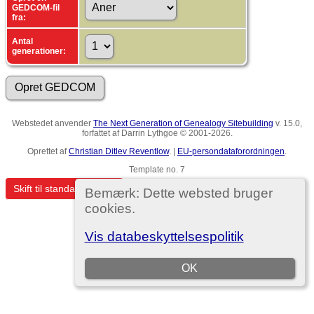
GEDCOM-fil
fra:
Antal
generationer:
Webstedet anvender
The Next Generation of Genealogy Sitebuilding
v. 15.0,
forfattet af Darrin Lythgoe © 2001-2026.
Oprettet af
Christian Ditlev Reventlow
. |
EU-persondataforordningen
.
Template no. 7
Skift til standardvisning
Bemærk: Dette websted bruger
cookies.
Vis databeskyttelsespolitik
OK