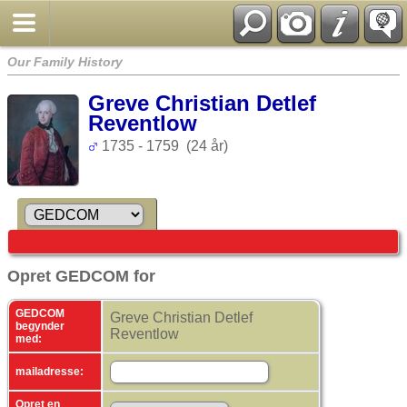
Our Family History
Greve Christian Detlef
Reventlow
1735 - 1759 (24 år)
Opret GEDCOM for
GEDCOM
Greve Christian Detlef
begynder
Reventlow
med:
mailadresse:
Opret en