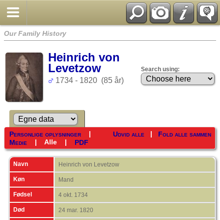
Our Family History
Heinrich von
Levetzow
Search using:
1734 - 1820 (85 år)
|
|
Personlige oplysninger
Udvid alle
Fold alle sammen
|
Alle
|
Medie
PDF
Navn
Heinrich von
Levetzow
Køn
Mand
Fødsel
4 okt. 1734
Død
24 mar. 1820