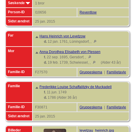
Søskende
1 bror
Person-ID
I10656
Reventlow
Sidst ændret
25 jan. 2015
Far
Hans Heinrich von Levetzow
d.
12 jan. 1761, Lüningsdorf, ,
Mor
Anna Dorothea Elisabeth von Plessen
f.
22 sep. 1695, Gersdorf, ,
d.
19 feb. 1739, Schwiessel, ,
(Alder 43 år)
Familie-ID
F27570
Gruppeskema
|
Familietavle
Familie
Frederikke Louise Schaffalitzky de Muckadell
f.
11 jun. 1749
d.
1786 (Alder 36 år)
Familie-ID
F30871
Gruppeskema
|
Familietavle
Sidst ændret
25 jan. 2015
Billeder
levetzau_heinrich.jpg