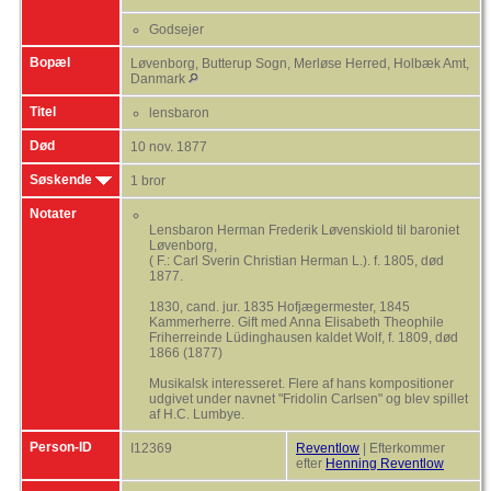
Godsejer
Bopæl
Løvenborg, Butterup Sogn, Merløse Herred, Holbæk Amt,
Danmark
Titel
lensbaron
Død
10 nov. 1877
Søskende
1 bror
Notater
Lensbaron Herman Frederik Løvenskiold til baroniet
Løvenborg,
( F.: Carl Sverin Christian Herman L.). f. 1805, død
1877.
1830, cand. jur. 1835 Hofjægermester, 1845
Kammerherre. Gift med Anna Elisabeth Theophile
Friherreinde Lüdinghausen kaldet Wolf, f. 1809, død
1866 (1877)
Musikalsk interesseret. Flere af hans kompositioner
udgivet under navnet "Fridolin Carlsen" og blev spillet
af H.C. Lumbye.
Person-ID
I12369
Reventlow
| Efterkommer
efter
Henning Reventlow