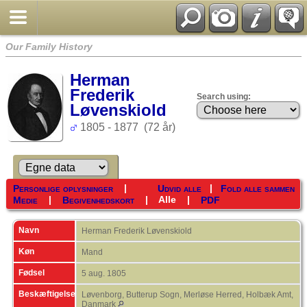
Our Family History
Herman
Frederik
Search using:
Løvenskiold
1805 - 1877 (72 år)
|
|
Personlige oplysninger
Udvid alle
Fold alle sammen
|
|
Alle
|
Medie
Begivenhedskort
PDF
Navn
Herman Frederik
Løvenskiold
Køn
Mand
Fødsel
5 aug. 1805
Beskæftigelse
Løvenborg, Butterup Sogn, Merløse Herred, Holbæk Amt,
Danmark