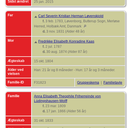
Sidst ændret
25 jan. 2015
Far
Carl Severin Kristian Herman Løvenskiold
f.
3 feb. 1783, Løvenborg, Butterup Sogn, Merløse
Herred, Holbæk Amt, Danmark
d.
3 nov. 1831 (Alder 48 år)
Mor
Fredrikke Elisabeth Konradine Kaas
f.
2 jul. 1787
d.
30 aug. 1874 (Alder 87 år)
Ægteskab
15 okt. 1804
Alder ved
Han: 21 år og 8 måneder - Hun: 17 år og 3 måneder.
vielsen
Familie-ID
F31823
Gruppeskema
|
Familietavle
Familie
Anna Elisabeth Theophile Friherreinde von
Lüdingshausen-Wolff
f.
23 mar. 1809
d.
17 jan. 1866 (Alder 56 år)
Ægteskab
31 okt. 1833