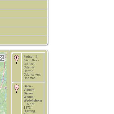
Fødsel
- 6
dec. 1827 -
Odense,
Odense
Herred,
Odense Amt,
Danmark
Barn -
Vilhelm
Baron
Wedell-
Wedellsborg
- 26 apr.
1873 -
Hjørring,