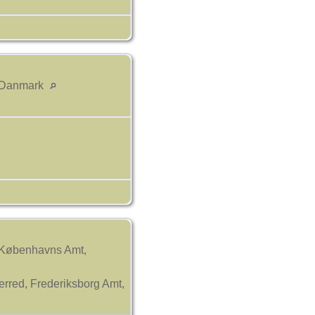
, Danmark
, Københavns Amt,
erred, Frederiksborg Amt,