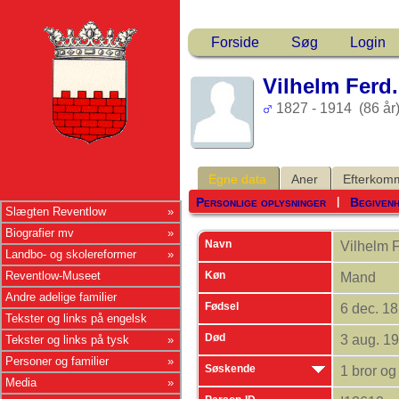
Forside
Søg
Login
Vilhelm Ferd
1827 - 1914 (86 år
Egne data
Aner
Efterkom
Personlige oplysninger
Begiven
|
Slægten Reventlow
Biografier mv
Navn
Vilhelm 
Landbo- og skolereformer
Køn
Reventlow-Museet
Mand
Andre adelige familier
Fødsel
6 dec. 1
Tekster og links på engelsk
Død
3 aug. 1
Tekster og links på tysk
Personer og familier
Søskende
1 bror og
Media