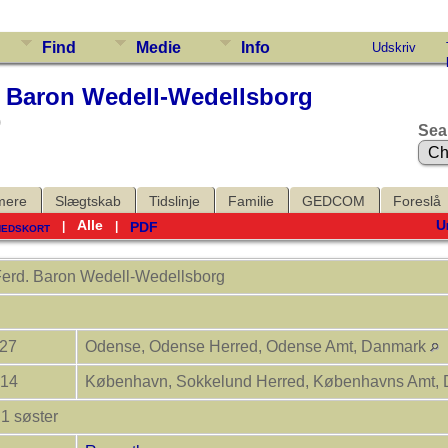
Find
Medie
Info
Udskriv
. Baron Wedell-Wedellsborg
)
Sea
mere
Slægtskab
Tidslinje
Familie
GEDCOM
Foreslå
Alle
U
hedskort
PDF
|
|
Ferd. Baron
Wedell-Wedellsborg
827
Odense, Odense Herred, Odense Amt, Danmark
914
København, Sokkelund Herred, Københavns Amt,
 1 søster