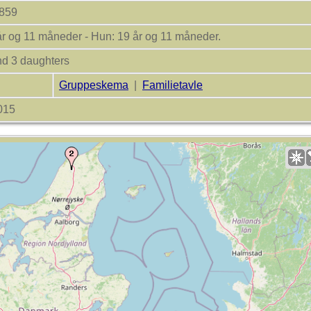
1859
år og 11 måneder - Hun: 19 år og 11 måneder.
nd 3 daughters
Gruppeskema
|
Familietavle
2015