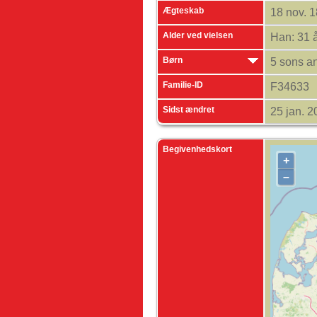
Ægteskab
18 nov. 
Alder ved vielsen
Han: 31 
Børn
5 sons a
Familie-ID
F34633
Sidst ændret
25 jan. 
Begivenhedskort
+
–