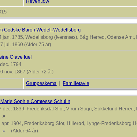
Reventlow
2015
m Godske Baron Wedell-Wedellsborg
 jan. 1785, Wedellsborg (Iversnæs), Båg Herred, Odense Amt
7 jul. 1860 (Alder 75 år)
sine Olave Iuel
 dec. 1794
0 nov. 1867 (Alder 72 år)
Gruppeskema
|
Familietavle
 Marie Sophie Comtesse Schulin
 dec. 1839, Frederiksdal Slot, Virum Sogn, Sokkelund Herred
k
 apr. 1904, Frederiksborg Slot, Hillerød, Lynge-Frederiksborg H
k
(Alder 64 år)