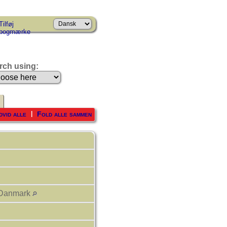
Tilføj
bogmærke
rch using:
dvid alle
Fold alle sammen
|
 Danmark