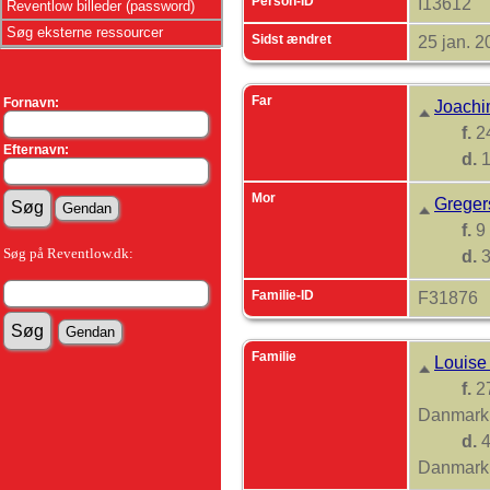
Person-ID
I13612
Reventlow billeder (password)
Søg eksterne ressourcer
Sidst ændret
25 jan. 
Far
Fornavn:
Joachi
f.
24
Efternavn:
d.
1
Mor
Greger
f.
9
Søg på Reventlow.dk:
d.
3
Familie-ID
F31876
Familie
Louise
f.
27
Danmar
d.
4
Danmar