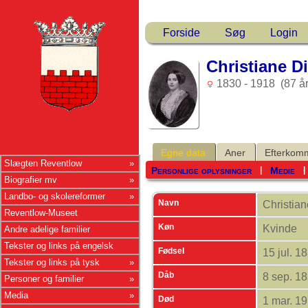
Forside
Søg
Login
Christiane D
1830 - 1918 (87 år
Egne data
Aner
Efterkom
Slægten Reventlow
Personlige oplysninger
Medie
|
Biografier mv
Landbo- og skolereformer
Navn
Christian
Reventlow-Museet
Køn
Kvinde
Andre adelige familier
Tekster og links på engelsk
Fødsel
15 jul. 1
Tekster og links på tysk
Dåb
8 sep. 1
Personer og familier
Media
Død
1 mar. 1