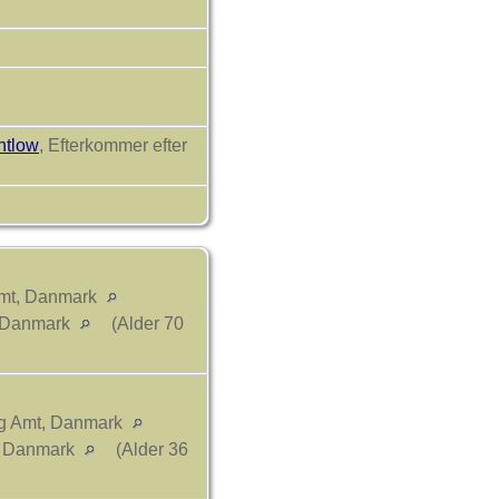
ntlow
, Efterkommer efter
Amt, Danmark
, Danmark
(Alder 70
rg Amt, Danmark
, Danmark
(Alder 36