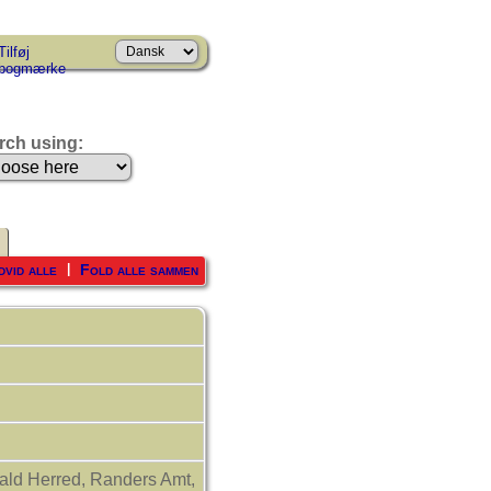
Tilføj
bogmærke
rch using:
dvid alle
Fold alle sammen
|
hald Herred, Randers Amt,