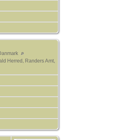
 Danmark
ald Herred, Randers Amt,