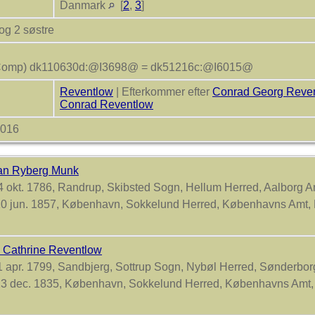
Danmark
[
2
,
3
]
 og 2 søstre
omp) dk110630d:@I3698@ = dk51216c:@I6015@
Reventlow
| Efterkommer efter
Conrad Georg Reve
Conrad Reventlow
2016
ian Ryberg Munk
 okt. 1786, Randrup, Skibsted Sogn, Hellum Herred, Aalborg 
0 jun. 1857, København, Sokkelund Herred, Københavns Amt
 Cathrine Reventlow
 apr. 1799, Sandbjerg, Sottrup Sogn, Nybøl Herred, Sønderbo
3 dec. 1835, København, Sokkelund Herred, Københavns Amt