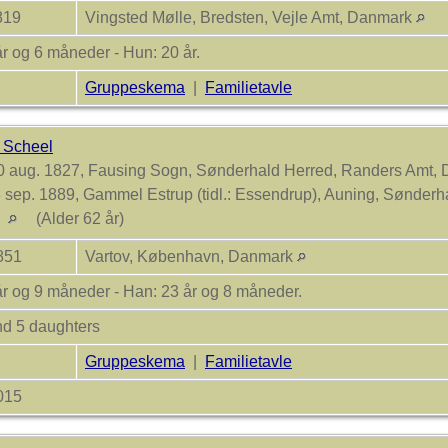
1819
Vingsted Mølle, Bredsten, Vejle Amt, Danmark
r og 6 måneder - Hun: 20 år.
Gruppeskema
|
Familietavle
 Scheel
 aug. 1827, Fausing Sogn, Sønderhald Herred, Randers Amt,
 sep. 1889, Gammel Estrup (tidl.: Essendrup), Auning, Sønderh
k
(Alder 62 år)
1851
Vartov, København, Danmark
år og 9 måneder - Han: 23 år og 8 måneder.
nd 5 daughters
Gruppeskema
|
Familietavle
2015