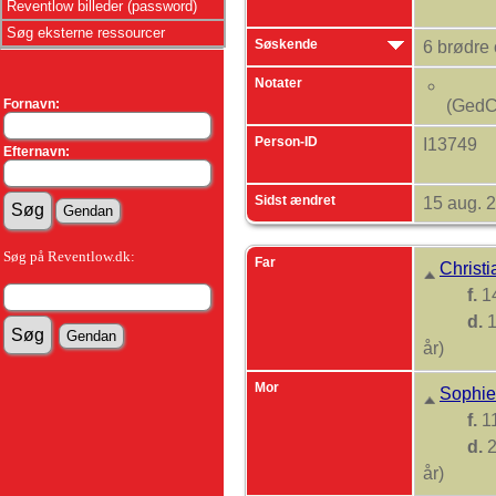
Reventlow billeder (password)
Søg eksterne ressourcer
Søskende
6 brødre
Notater
Fornavn:
(GedC
Person-ID
I13749
Efternavn:
Sidst ændret
15 aug. 
Søg på Reventlow.dk:
Far
Christ
f.
14
d.
1
år)
Mor
Sophie
f.
11
d.
2
år)