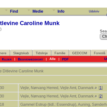
Find
Medie
Info
Udskriv
itlevine Caroline Munk
)
Sea
mere
Slægtskab
Tidslinje
Familie
GEDCOM
Foreslå
Alle
U
Kilder
Begivenhedskort
PDF
|
|
|
|
e Ditlevine Caroline
Munk
830
Vejle, Nørvang Herred, Vejle Amt, Danmark
[
1
]
830
Vejle, Nørvang Herred, Vejle Amt, Danmark
[
2
]
918
Gammel Estrup (tidl.: Essendrup), Auning, Sønder