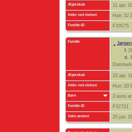
Ægteskab
11 apr. 
Alder ved vielsen
Han: 32 å
Familie-ID
F33575
Familie
Jørgen
f.
20
d.
3
Danmar
Ægteskab
22 apr. 
Alder ved vielsen
Hun: 20 
Børn
3 sons a
Familie-ID
F32721
Sidst ændret
25 jan. 