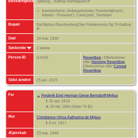
Beskæftigelse
Jyderup, , Kattrup Herregaard
Kammerherre, Hofjægermester, Premierløjtnant (
Hæren - Forsvaret ), Cand.polit., Godsejer
Bopæl
Det Mylius-Raschenberg'Ske Fideikommis Og Til Kattrup
Død
19 mar. 1930
Søskende
2 søstre
Person-ID
I14165
Reventlow
| Efterkommer
efter
Henning Reventlow
,
Efterkommer efter
Conrad
Reventlow
Sidst ændret
25 jan. 2015
Far
Frederik Emil Herman Greve Bernstorff-Mylius
f.
20 apr. 1818
d.
30 okt. 1894 (Alder 76 år)
Mor
Christiance Ulrica Katharina de Mylius
f.
6 jul. 1817
Ægteskab
23 sep. 1846