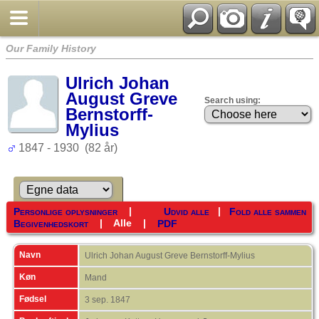
Our Family History
Ulrich Johan
August Greve
Search using:
Bernstorff-
Mylius
1847 - 1930 (82 år)
|
|
Personlige oplysninger
Udvid alle
Fold alle sammen
|
Alle
|
Begivenhedskort
PDF
Navn
Ulrich Johan August Greve
Bernstorff-Mylius
Køn
Mand
Fødsel
3 sep. 1847