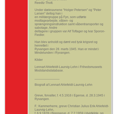
Reedtz-Thott.
Under dæknavnene "Holger Petersen" og "Peter
Larsen" deltog han i
en militærgruppe på Fyn, som udførte
modtagearbejde, våben- og
sprængningsinstruktion samt våbentransporter og
sabotage. Andre
deltagere i gruppen var Alf Toftager og Ivar Sporon-
Fiedler.
Han blev anholdt og dømt ved tysk krigsret og
henrettet i
Ryvangen den 28. marts 1945. Han er mindet i
Mindelunden i Ryvangen.
Kilder
Lennart Ahlefeldt-Laurvig-Lehn i Frihedsmuseets
Modstandsdatabase.
______________
Biografi af Lennart Ahlefeldt-Laurvig-Lehn
Greve, forvalter, f. 4.5.1916 i Egense, d. 28.3.1945 i
Ryvangen.
F.: Kammerherre, greve Christian Julius Erik Ahlefeldt-
Laurvig-Lehn,
f. 6.9.1878 i Brennerup, d. 7.2.1959 i Hvidkilde, og