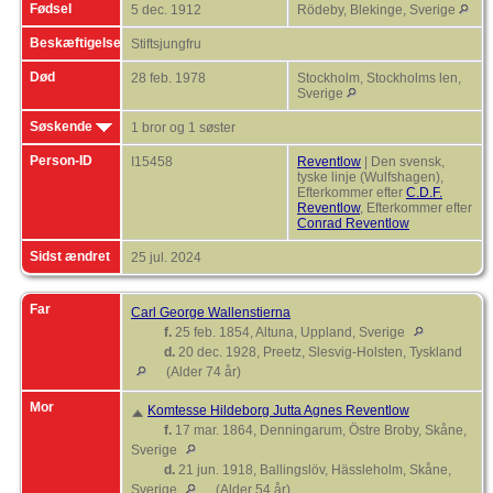
Fødsel
5 dec. 1912
Rödeby, Blekinge, Sverige
Beskæftigelse
Stiftsjungfru
Død
28 feb. 1978
Stockholm, Stockholms len,
Sverige
Søskende
1 bror og 1 søster
Person-ID
I15458
Reventlow
| Den svensk,
tyske linje (Wulfshagen),
Efterkommer efter
C.D.F.
Reventlow
, Efterkommer efter
Conrad Reventlow
Sidst ændret
25 jul. 2024
Far
Carl George Wallenstierna
f.
25 feb. 1854, Altuna, Uppland, Sverige
d.
20 dec. 1928, Preetz, Slesvig-Holsten, Tyskland
(Alder 74 år)
Mor
Komtesse Hildeborg Jutta Agnes Reventlow
f.
17 mar. 1864, Denningarum, Östre Broby, Skåne,
Sverige
d.
21 jun. 1918, Ballingslöv, Hässleholm, Skåne,
Sverige
(Alder 54 år)