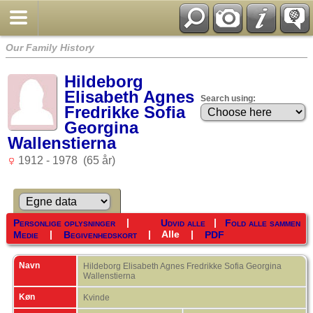
Our Family History
Hildeborg
Elisabeth Agnes
Search using:
Fredrikke Sofia
Georgina
Wallenstierna
1912 - 1978 (65 år)
|
|
Personlige oplysninger
Udvid alle
Fold alle sammen
|
|
Alle
|
Medie
Begivenhedskort
PDF
Navn
Hildeborg Elisabeth Agnes Fredrikke Sofia Georgina
Wallenstierna
Køn
Kvinde