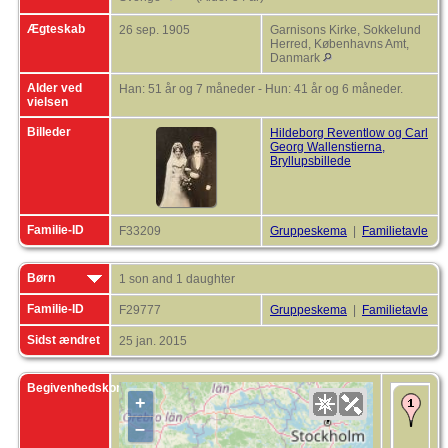
Ægteskab
26 sep. 1905
Garnisons Kirke, Sokkelund
Herred, Københavns Amt,
Danmark
Alder ved
Han: 51 år og 7 måneder - Hun: 41 år og 6 måneder.
vielsen
Billeder
Hildeborg Reventlow og Carl
Georg Wallenstierna,
Bryllupsbillede
Familie-ID
F33209
Gruppeskema
|
Familietavle
Børn
1 son and 1 daughter
Familie-ID
F29777
Gruppeskema
|
Familietavle
Sidst ændret
25 jan. 2015
Begivenhedskort
+
F
d
–
R
B