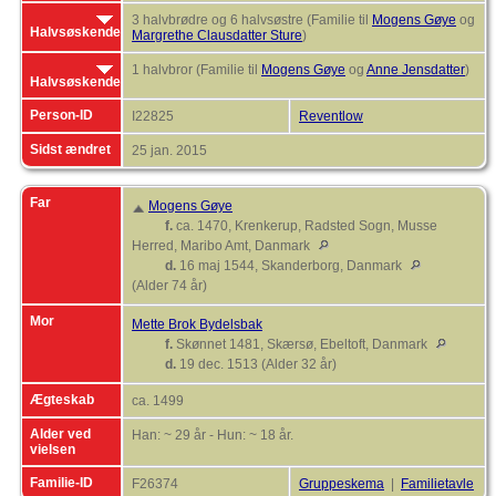
3 halvbrødre og 6 halvsøstre (Familie til
Mogens Gøye
og
Halvsøskende
Margrethe Clausdatter Sture
)
1 halvbror (Familie til
Mogens Gøye
og
Anne Jensdatter
)
Halvsøskende
Person-ID
I22825
Reventlow
Sidst ændret
25 jan. 2015
Far
Mogens Gøye
f.
ca. 1470, Krenkerup, Radsted Sogn, Musse
Herred, Maribo Amt, Danmark
d.
16 maj 1544, Skanderborg, Danmark
(Alder 74 år)
Mor
Mette Brok Bydelsbak
f.
Skønnet 1481, Skærsø, Ebeltoft, Danmark
d.
19 dec. 1513 (Alder 32 år)
Ægteskab
ca. 1499
Alder ved
Han: ~ 29 år - Hun: ~ 18 år.
vielsen
Familie-ID
F26374
Gruppeskema
|
Familietavle