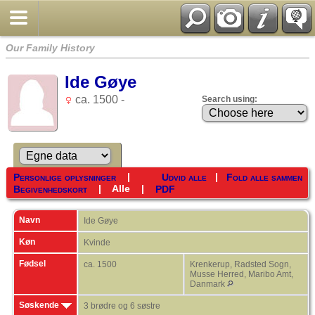
Our Family History
Ide Gøye
ca. 1500 -
Search using:
|
|
Personlige oplysninger
Udvid alle
Fold alle sammen
|
Alle
|
Begivenhedskort
PDF
Navn
Ide
Gøye
Køn
Kvinde
Fødsel
ca. 1500
Krenkerup, Radsted Sogn,
Musse Herred, Maribo Amt,
Danmark
Søskende
3 brødre og 6 søstre