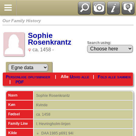
Our Family History
Sophie
Rosenkrantz
Search using:
ca. 1458 -
|
Alle
|
Personlige oplysninger
Udvid alle
Fold alle sammen
|
PDF
Navn
Sophie
Rosenkrantz
Køn
Kvinde
Fødsel
ca. 1458
Family Line
I. Hevringholm-linjen
Kilde
DAA 1985 p691 94i