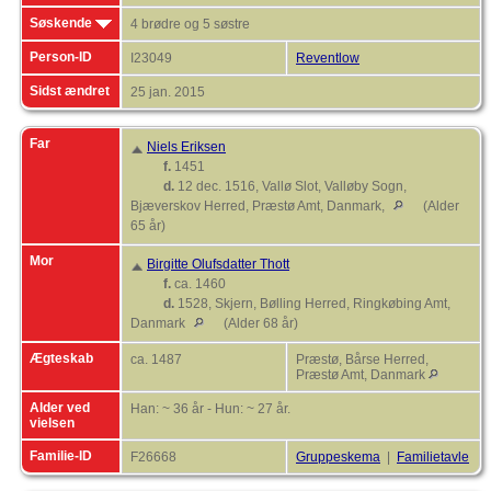
Søskende
4 brødre og 5 søstre
Person-ID
I23049
Reventlow
Sidst ændret
25 jan. 2015
Far
Niels Eriksen
f.
1451
d.
12 dec. 1516, Vallø Slot, Valløby Sogn,
Bjæverskov Herred, Præstø Amt, Danmark,
(Alder
65 år)
Mor
Birgitte Olufsdatter Thott
f.
ca. 1460
d.
1528, Skjern, Bølling Herred, Ringkøbing Amt,
Danmark
(Alder 68 år)
Ægteskab
ca. 1487
Præstø, Bårse Herred,
Præstø Amt, Danmark
Alder ved
Han: ~ 36 år - Hun: ~ 27 år.
vielsen
Familie-ID
F26668
Gruppeskema
|
Familietavle