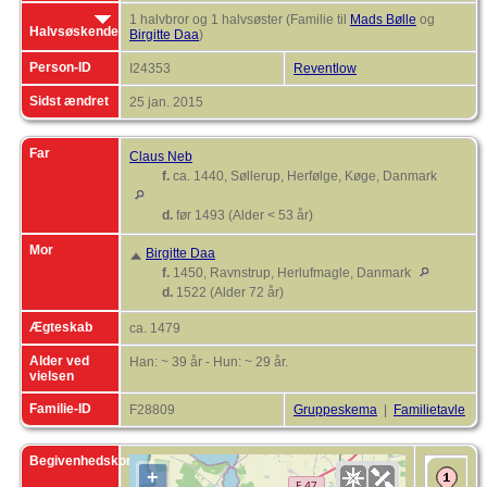
1 halvbror og 1 halvsøster (Familie til
Mads Bølle
og
Halvsøskende
Birgitte Daa
)
Person-ID
I24353
Reventlow
Sidst ændret
25 jan. 2015
Far
Claus Neb
f.
ca. 1440, Søllerup, Herfølge, Køge, Danmark
d.
før 1493 (Alder < 53 år)
Mor
Birgitte Daa
f.
1450, Ravnstrup, Herlufmagle, Danmark
d.
1522 (Alder 72 år)
Ægteskab
ca. 1479
Alder ved
Han: ~ 39 år - Hun: ~ 29 år.
vielsen
Familie-ID
F28809
Gruppeskema
|
Familietavle
Begivenhedskort
+
F