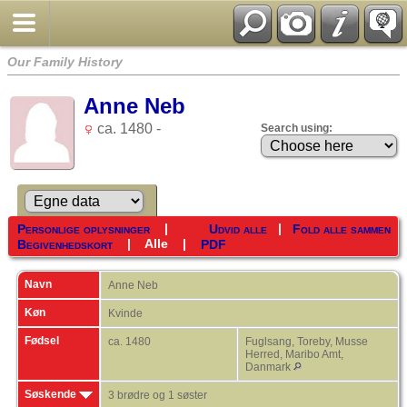
Our Family History
Anne Neb
ca. 1480 -
Search using:
|
|
Personlige oplysninger
Udvid alle
Fold alle sammen
|
Alle
|
Begivenhedskort
PDF
Navn
Anne
Neb
Køn
Kvinde
Fødsel
ca. 1480
Fuglsang, Toreby, Musse
Herred, Maribo Amt,
Danmark
Søskende
3 brødre og 1 søster