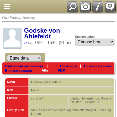
Our Family History
Godske von
Ahlefeldt
Search using:
ca. 1524 - 1545 (21 år)
|
|
Personlige oplysninger
Udvid alle
Fold alle sammen
|
Alle
|
Begivenhedskort
PDF
Navn
Godske von
Ahlefeldt
Køn
Mand
Fødsel
ca. 1524
Lindau, Eckernförde, Slesvig-
Holsten, Tyskland
Family Line
VII. Godske von Ahlefeldt og hans efterslægt til Bosee og
Lindau