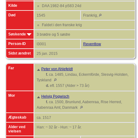
Kilde
DAA 1982-84 p583 24d
Død
1545
Frankrig,
Faldet i den franske krig
Søskende
3 brødre og 5 søstre
Person-ID
I3001
Reventlow
Sidst ændret
25 jan. 2015
Far
Peter von Ahlefeldt
f.
ca. 1485, Lindau, Eckernförde, Slesvig-Holsten,
Tyskland
d.
eft. 1557 (Alder > 73 år)
Mor
Helvig Pogwisch
f.
ca. 1500, Brunlund, Aabenraa, Rise Herred,
Aabenraa Amt, Danmark
Ægteskab
ca. 1517
Alder ved
Han: ~ 32 år - Hun: ~ 17 år.
vielsen