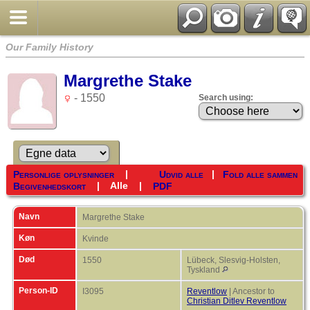
Our Family History
Margrethe Stake
- 1550
Search using:
|
|
Personlige oplysninger
Udvid alle
Fold alle sammen
|
Alle
|
Begivenhedskort
PDF
Navn
Margrethe
Stake
Køn
Kvinde
Død
1550
Lübeck, Slesvig-Holsten,
Tyskland
Person-ID
I3095
Reventlow
| Ancestor to
Christian Ditlev Reventlow