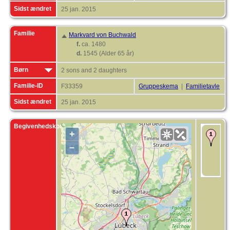
Sidst ændret
25 jan. 2015
Familie
Markvard von Buchwald
f.
ca. 1480
d.
1545 (Alder 65 år)
Børn
2 sons and 2 daughters
Familie-ID
F33359
Gruppeskema
|
Familietavle
Sidst ændret
25 jan. 2015
Begivenhedskort
+
D
1
–
L
S
H
T