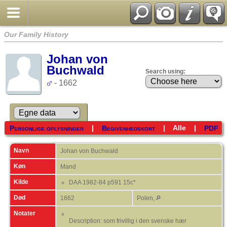
Our Family History
Johan von
Buchwald
Search using:
- 1662
|
|
Alle
|
Personlige oplysninger
Begivenhedskort
PDF
Navn
Johan von
Buchwald
Køn
Mand
Kilde
DAA 1982-84 p591 15c*
Død
1662
Polen,
Notater
Description: som frivillig i den svenske hær