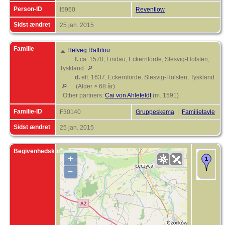
Person-ID
I5960
Reventlow
Sidst ændret
25 jan. 2015
Familie
Helveg Rathlou
f.
ca. 1570, Lindau, Eckernförde, Slesvig-Holsten,
Tyskland
d.
eft. 1637, Eckernförde, Slesvig-Holsten, Tyskland
(Alder > 68 år)
Other partners:
Cai von Ahlefeldt
(m. 1591)
Familie-ID
F30140
Gruppeskema
|
Familietavle
Sidst ændret
25 jan. 2015
Begivenhedskort
+
D
1
–
P