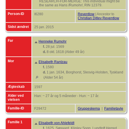
RESEARCH-FOR-MERGE: This individual might be
the same as Hans /Rumohr/, RIN 12379.
Person-ID
I6280
Reventlow
| Ancestor to
Christian Ditlev Reventlow
Sidst ændret
25 jan. 2015
Far
Henneke Rumohr
f.
28 jul. 1569
d.
8 okt. 1618 (Alder 49 år)
Mor
Elisabeth Rantzau
f.
1580
d.
1 jan. 1634, Borghorst, Slesvig-Holsten, Tyskland
(Alder 54 år)
Ægteskab
1597
Alder ved
Han: ~ 27 år og 5 måneder - Hun: ~ 17 år.
vielsen
Familie-ID
F29472
Gruppeskema
|
Familietavle
Familie 1
Elisabeth von Ahlefeldt
f.
1625, Søgaard, Kliplev Sogn, Lundtoft Herred,