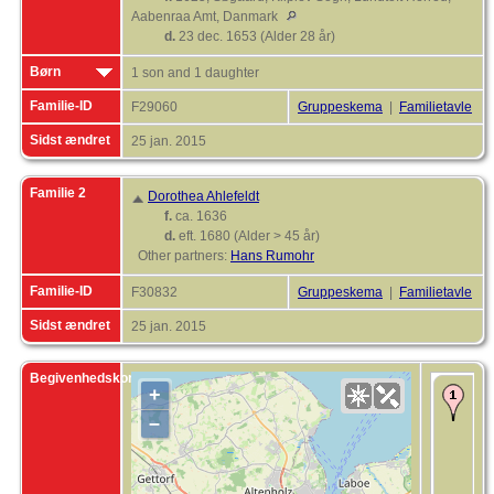
Aabenraa Amt, Danmark
d.
23 dec. 1653 (Alder 28 år)
Børn
1 son and 1 daughter
Familie-ID
F29060
Gruppeskema
|
Familietavle
Sidst ændret
25 jan. 2015
Familie 2
Dorothea Ahlefeldt
f.
ca. 1636
d.
eft. 1680 (Alder > 45 år)
Other partners:
Hans Rumohr
Familie-ID
F30832
Gruppeskema
|
Familietavle
Sidst ændret
25 jan. 2015
Begivenhedskort
+
B
D
–
v
R
2
1
K