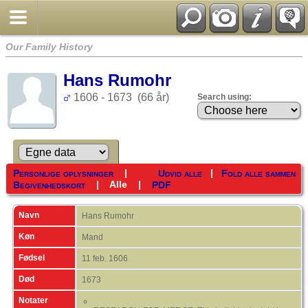
Our Family History
Hans Rumohr
1606 - 1673 (66 år)
Search using:
|
|
Personlige oplysninger
Udvid alle
Fold alle sammen
|
Alle
|
Begivenhedskort
PDF
Navn
Hans
Rumohr
Køn
Mand
Fødsel
11 feb. 1606
Død
1673
Notater