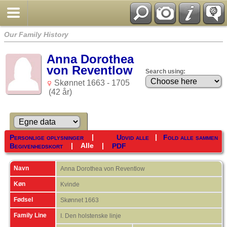
Our Family History
Anna Dorothea
von Reventlow
Search using:
Skønnet 1663 - 1705
(42 år)
|
|
Personlige oplysninger
Udvid alle
Fold alle sammen
|
Alle
|
Begivenhedskort
PDF
Navn
Anna Dorothea von
Reventlow
Køn
Kvinde
Fødsel
Skønnet 1663
Family Line
I. Den holstenske linje