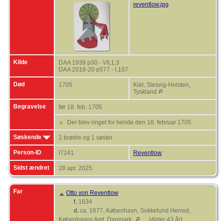
reventlow.jpg
Kilde
DAA 1939 p30 - VII,1,3
DAA 2018-20 p577 - I,107
Død
1705
Kiel, Slesvig-Holsten,
Tyskland
Begravelse
før 18. feb. 1705
Der blev ringet for hende den 18. februar 1705
Søskende
2 brødre og 1 søster
Person-ID
I7241
Reventlow
Sidst ændret
28 apr. 2025
Far
Otto von Reventlow
f.
1634
d.
ca. 1677, København, Sokkelund Herred,
Københavns Amt, Danmark
(Alder 43 år)