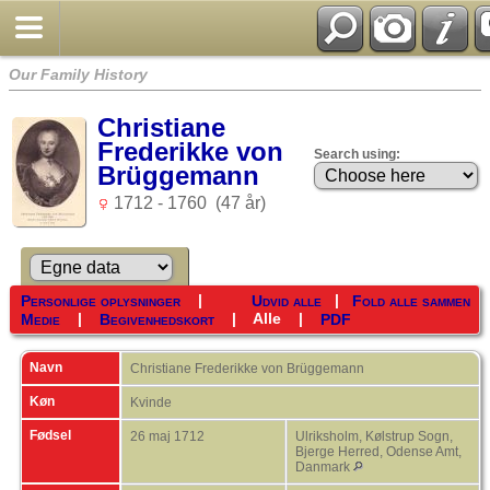
Our Family History
Christiane
Frederikke von
Search using:
Brüggemann
1712 - 1760 (47 år)
|
|
Personlige oplysninger
Udvid alle
Fold alle sammen
|
|
Alle
|
Medie
Begivenhedskort
PDF
Navn
Christiane Frederikke von
Brüggemann
Køn
Kvinde
Fødsel
26 maj 1712
Ulriksholm, Kølstrup Sogn,
Bjerge Herred, Odense Amt,
Danmark