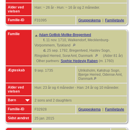
Alder ved
Han: ~ 26 år - Hun: ~ 16 år og 2 måneder.
vielsen
Familie-ID
F31095
Gruppeskema
|
Familietavle
Familie
Adam Gottlob Moltke-Bregentved
f.
11 nov. 1710, Walkendorf, Mecklenburg-
Vorpommern, Tyskland
d.
25 sep. 1792, Bregentved, Haslev Sogn,
Ringsted Herred, Sorø Amt, Danmark
(Alder 81 år)
Other partners:
Sophie Hedevig Raben
(m. 1760)
Ægteskab
9 sep. 1735
Ulriksholm, Kølstrup Sogn,
Bjerge Herred, Odense Amt,
Danmark
Alder ved
Hun: 23 år og 4 måneder - Han: 24 år og 10 måneder.
vielsen
Børn
2 sons and 2 daughters
Familie-ID
F32928
Gruppeskema
|
Familietavle
Sidst ændret
25 jan. 2015