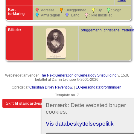
D
Kort
: Adresse
: Beliggenhed
: By
: Sogn
B
forklaring
: Amt/Region
: Land
: Ikke indstillet
U
A
V
Billeder
bruggemann_christiane_frederik
M
a
B
H
S
R
H
S
D
B
Webstedet anvender
The Next Generation of Genealogy Sitebuilding
v. 15.0,
C
forfattet af Darrin Lythgoe © 2001-2026.
M
F
Oprettet af
Christian Ditlev Reventlow
. |
EU-persondataforordningen
.
M
o
Template no. 7
S
M
Skift til standardvisning
Bemærk: Dette websted bruger
H
cookies.
P
D
Vis databeskyttelsespolitik
D
f
K