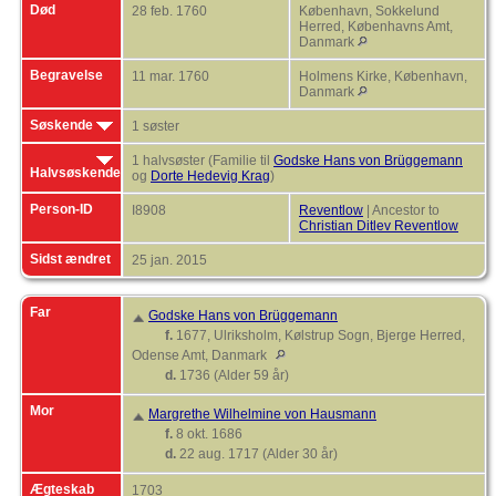
Død
28 feb. 1760
København, Sokkelund
Herred, Københavns Amt,
Danmark
Begravelse
11 mar. 1760
Holmens Kirke, København,
Danmark
Søskende
1 søster
1 halvsøster (Familie til
Godske Hans von Brüggemann
Halvsøskende
og
Dorte Hedevig Krag
)
Person-ID
I8908
Reventlow
| Ancestor to
Christian Ditlev Reventlow
Sidst ændret
25 jan. 2015
Far
Godske Hans von Brüggemann
f.
1677, Ulriksholm, Kølstrup Sogn, Bjerge Herred,
Odense Amt, Danmark
d.
1736 (Alder 59 år)
Mor
Margrethe Wilhelmine von Hausmann
f.
8 okt. 1686
d.
22 aug. 1717 (Alder 30 år)
Ægteskab
1703