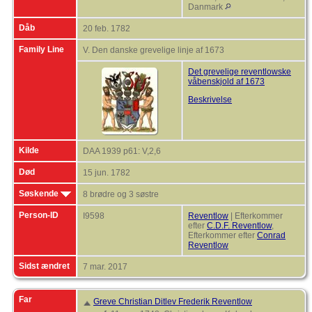
Danmark
Dåb
20 feb. 1782
Family Line
V. Den danske grevelige linje af 1673
Det grevelige reventlowske
våbenskjold af 1673
Beskrivelse
Kilde
DAA 1939 p61: V,2,6
Død
15 jun. 1782
Søskende
8 brødre og 3 søstre
Person-ID
I9598
Reventlow
| Efterkommer
efter
C.D.F. Reventlow
,
Efterkommer efter
Conrad
Reventlow
Sidst ændret
7 mar. 2017
Far
Greve Christian Ditlev Frederik Reventlow