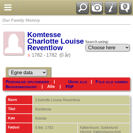
Our Family History
Komtesse
Charlotte Louise
Search using:
Reventlow
1782 - 1782 (0 år)
|
|
Personlige oplysninger
Udvid alle
Fold alle sammen
|
Alle
|
Begivenhedskort
PDF
Navn
Charlotte Louise
Reventlow
Titel
Komtesse
Køn
Kvinde
Fødsel
6 feb. 1782
København, Sokkelund
Herred, Københavns Amt,