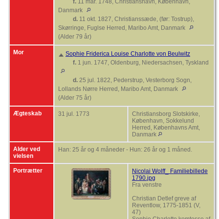
f.
11 mar. 1748, Christianshavn, København,
Danmark
d.
11 okt. 1827, Christianssæde, (før: Tostrup),
Skørringe, Fuglse Herred, Maribo Amt, Danmark
(Alder 79 år)
Mor
Sophie Friderica Louise Charlotte von Beulwitz
f.
1 jun. 1747, Oldenburg, Niedersachsen, Tyskland
d.
25 jul. 1822, Pederstrup, Vesterborg Sogn,
Lollands Nørre Herred, Maribo Amt, Danmark
(Alder 75 år)
Ægteskab
31 jul. 1773
Christiansborg Slotskirke,
København, Sokkelund
Herred, Københavns Amt,
Danmark
Alder ved
Han: 25 år og 4 måneder - Hun: 26 år og 1 måned.
vielsen
Portrætter
Nicolai Wolff_ Familiebillede
1790.jpg
Fra venstre
Christian Detlef greve af
Reventlow, 1775-1851 (V,
47)