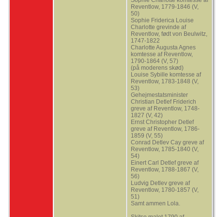
Sophie Charlotte komtesse af
Reventlow, 1779-1846 (V,
50)
Sophie Friderica Louise
Charlotte grevinde af
Reventlow, født von Beulwitz,
1747-1822
Charlotte Augusta Agnes
komtesse af Reventlow,
1790-1864 (V, 57)
(på moderens skød)
Louise Sybille komtesse af
Reventlow, 1783-1848 (V,
53)
Gehejmestatsminister
Christian Detlef Friderich
greve af Reventlow, 1748-
1827 (V, 42)
Ernst Christopher Detlef
greve af Reventlow, 1786-
1859 (V, 55)
Conrad Detlev Cay greve af
Reventlow, 1785-1840 (V,
54)
Einert Carl Detlef greve af
Reventlow, 1788-1867 (V,
56)
Ludvig Detlev greve af
Reventlow, 1780-1857 (V,
51)
Samt ammen Lola.