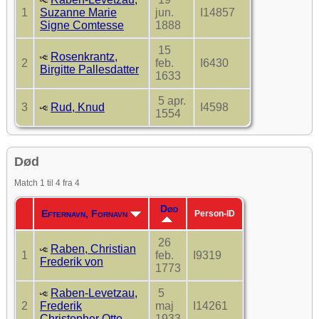
1
Suzanne Marie
jun.
I14857
Signe Comtesse
1888
15
Rosenkrantz,
2
feb.
I6430
Birgitte Pallesdatter
1633
5 apr.
3
Rud, Knud
I4598
1554
Død
Match 1 til 4 fra 4
Død
Efternavn, Fornavn
Person-ID
26
Raben, Christian
1
feb.
I9319
Frederik von
1773
Raben-Levetzau,
5
2
Frederik
maj
I14261
Christopher Otto
1933