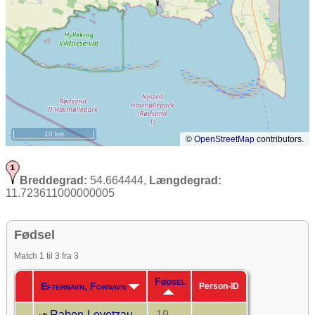
10 km
©
OpenStreetMap
contributors.
Breddegrad:
54.664444,
Længdegrad:
11.723611000000005
Fødsel
Match 1 til 3 fra 3
Fødsel
Efternavn, Fornavn
Person-ID
Raben-Levetzau,
19