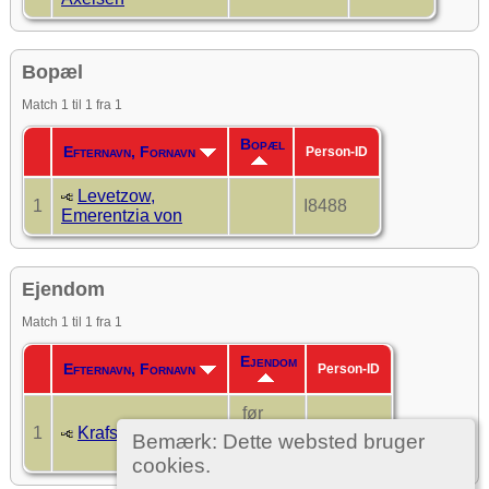
Bopæl
Match 1 til 1 fra 1
Bopæl
Efternavn, Fornavn
Person-ID
Levetzow,
1
I8488
Emerentzia von
Ejendom
Match 1 til 1 fra 1
Ejendom
Efternavn, Fornavn
Person-ID
før
1
Krafse, Hans
1507-
I2743
Bemærk: Dette websted bruger
1516
cookies.