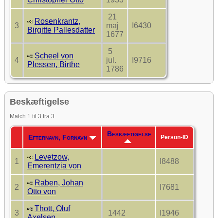
21
Rosenkrantz,
3
maj
I6430
Birgitte Pallesdatter
1677
5
Scheel von
4
jul.
I9716
Plessen, Birthe
1786
Beskæftigelse
Match 1 til 3 fra 3
Beskæftigelse
Efternavn, Fornavn
Person-ID
Levetzow,
1
I8488
Emerentzia von
Raben, Johan
2
I7681
Otto von
Thott, Oluf
3
1442
I1946
Axelsen