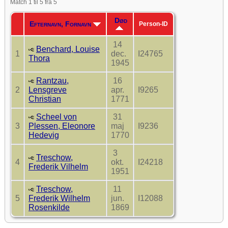
Match 1 til 5 fra 5
Død
Efternavn, Fornavn
Person-ID
14
Benchard, Louise
1
dec.
I24765
Thora
1945
Rantzau,
16
2
Lensgreve
apr.
I9265
Christian
1771
Scheel von
31
3
Plessen, Eleonore
maj
I9236
Hedevig
1770
3
Treschow,
4
okt.
I24218
Frederik Vilhelm
1951
Treschow,
11
5
Frederik Wilhelm
jun.
I12088
Rosenkilde
1869