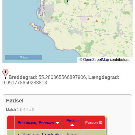
5 km
©
OpenStreetMap
contributors.
Breddegrad:
55.280365566897906,
Længdegrad:
9.951778650283813
Fødsel
Match 1 til 6 fra 6
Fødsel
Efternavn, Fornavn
Person-ID
Rantzau, Frederik
8 jun.