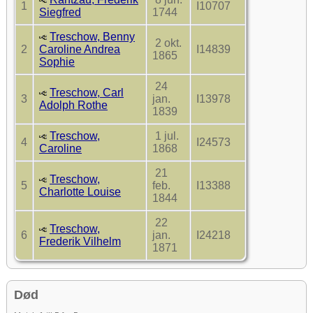
1
I10707
Siegfred
1744
Treschow, Benny
2 okt.
2
Caroline Andrea
I14839
1865
Sophie
24
Treschow, Carl
3
jan.
I13978
Adolph Rothe
1839
Treschow,
1 jul.
4
I24573
Caroline
1868
21
Treschow,
5
feb.
I13388
Charlotte Louise
1844
22
Treschow,
6
jan.
I24218
Frederik Vilhelm
1871
Død