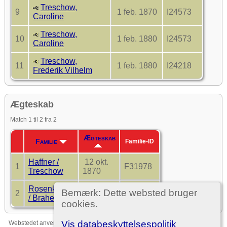
Treschow,
9
1 feb. 1870
I24573
Caroline
Treschow,
10
1 feb. 1880
I24573
Caroline
Treschow,
11
1 feb. 1880
I24218
Frederik Vilhelm
Ægteskab
Match 1 til 2 fra 2
Ægteskab
Familie
Familie-ID
Haffner /
12 okt.
1
F31978
Treschow
1870
Rosenkrantz
17 dec.
Bemærk: Dette websted bruger
2
F33121
/ Brahe
1678
cookies.
Vis databeskyttelsespolitik
Webstedet anvender
The Next Generation of Genealogy Sitebuilding
v. 15.0,