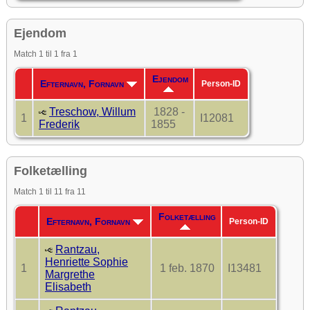
Ejendom
Match 1 til 1 fra 1
Ejendom
Efternavn, Fornavn
Person-ID
Treschow, Willum
1828 -
1
I12081
Frederik
1855
Folketælling
Match 1 til 11 fra 11
Folketælling
Efternavn, Fornavn
Person-ID
Rantzau,
Henriette Sophie
1
1 feb. 1870
I13481
Margrethe
Elisabeth