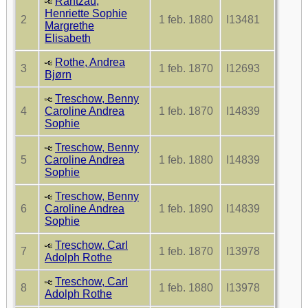
Rantzau,
Henriette Sophie
2
1 feb. 1880
I13481
Margrethe
Elisabeth
Rothe, Andrea
3
1 feb. 1870
I12693
Bjørn
Treschow, Benny
4
Caroline Andrea
1 feb. 1870
I14839
Sophie
Treschow, Benny
5
Caroline Andrea
1 feb. 1880
I14839
Sophie
Treschow, Benny
6
Caroline Andrea
1 feb. 1890
I14839
Sophie
Treschow, Carl
7
1 feb. 1870
I13978
Adolph Rothe
Treschow, Carl
8
1 feb. 1880
I13978
Adolph Rothe