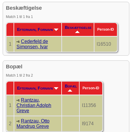
Beskæftigelse
Match 1 til 1 fra 1
Beskæftigelse
Efternavn, Fornavn
Person-ID
Cederfeld de
1
I16510
Simonsen, Ivar
Bopæl
Match 1 til 2 fra 2
Bopæl
Efternavn, Fornavn
Person-ID
Rantzau,
1
Christian Adolph
I11356
Greve
Rantzau, Otto
2
I9174
Mandrup Greve