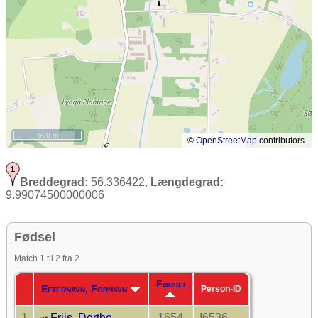
500 m
©
OpenStreetMap
contributors.
Breddegrad:
56.336422,
Længdegrad:
9.99074500000006
Fødsel
Match 1 til 2 fra 2
Fødsel
Efternavn, Fornavn
Person-ID
1
Friis, Dorthe
1654
I6536