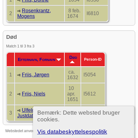
Rosenkrantz,
8 feb.
2
I6810
Mogens
1674
Død
Match 1 til 3 fra 3
Død
Efternavn, Fornavn
Person-ID
ca.
1
Friis, Jørgen
I5054
1632
10
2
Friis, Niels
apr.
I5612
1651
Ulfeldt, Anne
eft.
Bemærk: Dette websted bruger
3
I3898
Justdatter
1585
cookies.
Vis databeskyttelsespolitik
Webstedet anvender
The Next Generation of Genealogy Sitebuilding
v. 15.0,
forfattet af Darrin Lythgoe © 2001-2026.