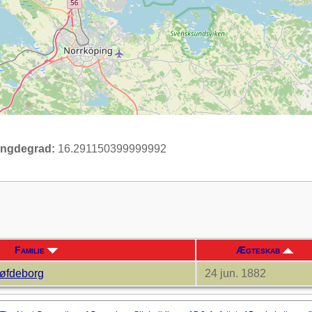
ngdegrad:
16.291150399999992
Familie
Ægteskab
Søfdeborg
24 jun. 1882