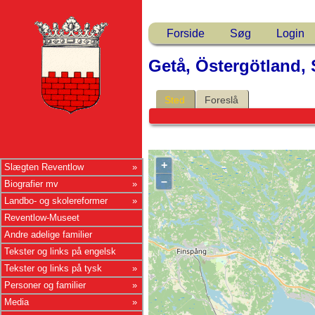
Forside
Søg
Login
Getå, Östergötland, 
Sted
Foreslå
+
Slægten Reventlow
–
Biografier mv
Landbo- og skolereformer
Reventlow-Museet
Andre adelige familier
Tekster og links på engelsk
Tekster og links på tysk
Personer og familier
Media