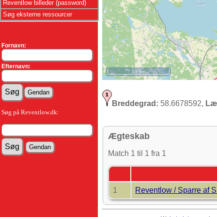
Reventlow billeder (password)
Søg eksterne ressourcer
Fornavn:
Efternavn:
10 km
Breddegrad:
58.6678592,
Læ
Søg på Reventlow.dk:
Ægteskab
Match 1 til 1 fra 1
1
Reventlow / Sparre af 