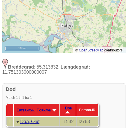
10 km
©
OpenStreetMap
contributors.
Breddegrad:
55.313832,
Længdegrad:
11.751303000000007
Død
Match 1 til 1 fra 1
Død
Efternavn, Fornavn
Person-ID
1
Daa, Oluf
1532
I2763