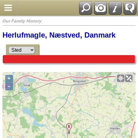
Our Family History
Herlufmagle, Næstved, Danmark
+
–