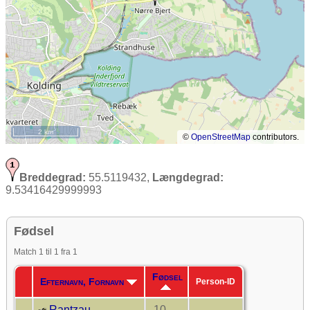
2 km
©
OpenStreetMap
contributors.
Breddegrad:
55.5119432,
Længdegrad:
9.53416429999993
Fødsel
Match 1 til 1 fra 1
Fødsel
Efternavn, Fornavn
Person-ID
Rantzau,
10